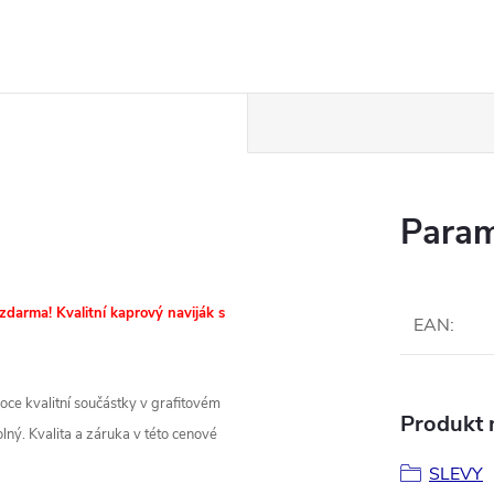
Param
zdarma! Kvalitní kaprový naviják s
EAN
:
ce kvalitní součástky v grafitovém
Produkt n
ný. Kvalita a záruka v této cenové
SLEVY