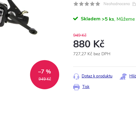
P
Neohodnoceno
Skladem
>5 ks
949 Kč
880 Kč
727,27 Kč bez DPH
Měrná
cena:
–7 %
Dotaz k produktu
Hlí
949 Kč
Tisk