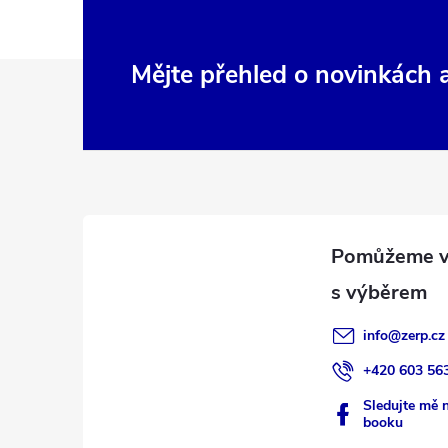
Z
Mějte přehled o novinkách
á
p
a
t
í
info
@
zerp.cz
+420 603 56
Sledujte mě 
booku