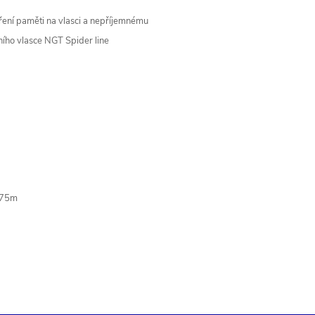
oření paměti na vlasci a nepříjemnému
ího vlasce NGT Spider line
175m