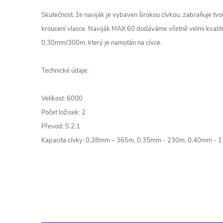
Skutečnost, že naviják je vybaven širokou cívkou, zabraňuje tv
kroucení vlasce. Naviják MAX 60 dodáváme včetně velmi kvalitn
0,30mm/300m, který je namotán na cívce.
Technické údaje:
Velikost: 6000
Počet ložisek: 2
Převod: 5.2:1
Kapacita cívky: 0,28mm – 365m, 0,35mm - 230m, 0,40mm - 