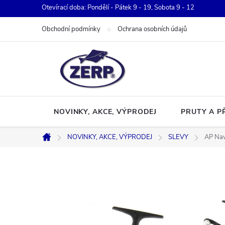
Přejít
Otevírací doba: Pondělí - Pátek 9 - 19, Sobota 9 - 12
na
Obchodní podmínky
Ochrana osobních údajů
obsah
NOVINKY, AKCE, VÝPRODEJ
PRUTY A P
NOVINKY, AKCE, VÝPRODEJ
SLEVY
AP Nav
Domů