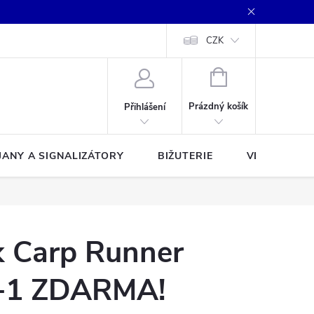
CZK
NÁKUPNÍ
KOŠÍK
Prázdný košík
Přihlášení
JANY A SIGNALIZÁTORY
BIŽUTERIE
VLASCE A Š
k Carp Runner
+1 ZDARMA!