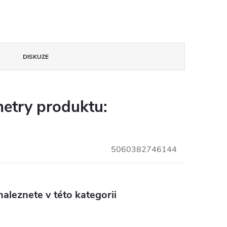
DISKUZE
etry produktu:
5060382746144
aleznete v této kategorii