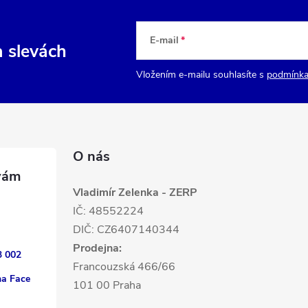
E-mail
a slevách
Vložením e-mailu souhlasíte s
podmínka
O nás
Vladimír Zelenka - ZERP
IČ: 48552224
DIČ: CZ6407140344
Prodejna:
3 002
Francouzská 466/66
na Face
101 00 Praha