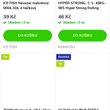
ICE FISH Návazec makrelový
HYPER STRONG- č. 1- 45KG-
0004-104, 4 háčkový
5KS Hyper Strong Rolling
Swivel With Insurance Snap 1
39 Kč
46 Kč
Skladem
>5 ks
Skladem
>5 ks
DO KOŠÍKU
DO KOŠÍKU
ICE FISH
KAMATSU
Tip
Novinka
Tip