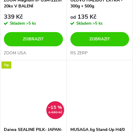
ZOOM Magnum II- USA-22cm
OLOVO HALIBUT EXTRA -
20ks V BALENÍ
300g + 500g
339 Kč
135 Kč
od
Skladem
>5 ks
Skladem
>5 ks
ZOBRAZIT
ZOBRAZIT
ZOOM USA
RS ZERP
Tip
–15 %
1 680 Kč
Daiwa SEALINE PILK- JAPAN-
MUSAGA Jig Stand-Up H4/0