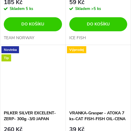
185 Kč
59 Kč
Skladem
5 ks
Skladem
>5 ks
DO KOŠÍKU
DO KOŠÍKU
TEAM NORWAY
ICE FISH
Novinka
Výprodej
Tip
PILKER SILVER EXCELENT-
VRANKA-Grasper - ATOKA 7
ZERP- 300g -3/0 JAPAN
ks-CAT FISH-FISH OIL-CENA
TROJHÁK+BALZER DVA
ZA CELÉ BALENÍ!!!
260 Kč
39 Kč
DRÁŽDÍCÍ PLÍŠKY