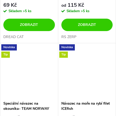
250g 8/0+ 10/0 TOP BAIT
69 Kč
115 Kč
od
HOOK
Skladem
>5 ks
Skladem
>5 ks
ZOBRAZIT
ZOBRAZIT
DREAD CAT
RS ZERP
Novinka
Novinka
Tip
Tip
Speciální návazec na
Návazec na moře na rybí filet
okouníka- TEAM NORWAY
ICEfish
Č.1 DOPORUČUJEME !!!