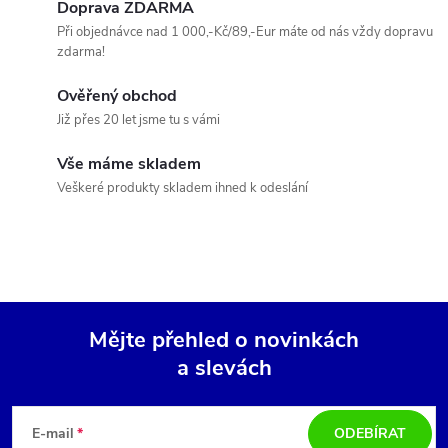
o
Doprava ZDARMA
í
v
Při objednávce nad 1 000,-Kč/89,-Eur máte od nás vždy dopravu
zdarma!
á
p
n
Ověřený obchod
r
í
Již přes 20 let jsme tu s vámi
v
Vše máme skladem
k
Veškeré produkty skladem ihned k odeslání
y
v
ý
Mějte přehled o novinkách
p
a slevách
Z
i
á
s
E-mail
ODEBÍRAT