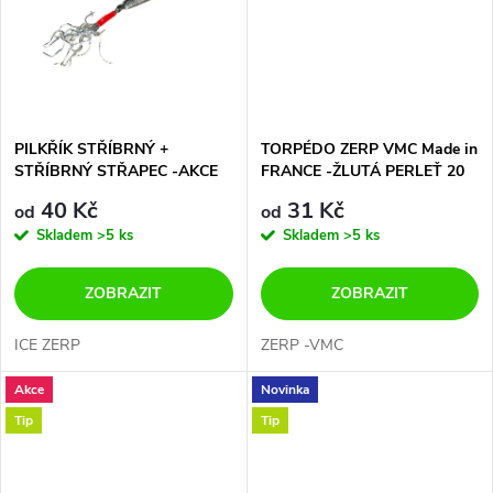
t
t
ů
ů
PILKŘÍK STŘÍBRNÝ +
TORPÉDO ZERP VMC Made in
STŘÍBRNÝ STŘAPEC -AKCE
FRANCE -ŽLUTÁ PERLEŤ 20
JAKO PRASE....40 + 60
až 60g
40 Kč
31 Kč
od
od
GRAMŮ
Skladem
>5 ks
Skladem
>5 ks
ZOBRAZIT
ZOBRAZIT
ICE ZERP
ZERP -VMC
Akce
Novinka
Tip
Tip