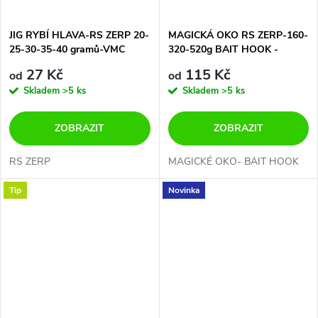
JIG RYBÍ HLAVA-RS ZERP 20-
MAGICKÁ OKO RS ZERP-160-
25-30-35-40 gramů-VMC
320-520g BAIT HOOK -
HOOK 4/0
PERMA STEEL 10/0+8/0
27 Kč
115 Kč
od
od
Skladem
>5 ks
Skladem
>5 ks
ZOBRAZIT
ZOBRAZIT
RS ZERP
MAGICKÉ OKO- BAIT HOOK
Tip
Novinka