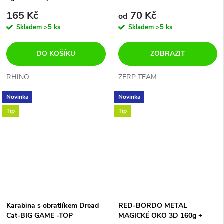
zhotovený návazec pro lov
86 kg
165 Kč
70 Kč
od
štikozubců z opravdu velmi
Skladem
>5 ks
Skladem
>5 ks
kvalitních komponentů.
DO KOŠÍKU
ZOBRAZIT
RHINO
ZERP TEAM
Novinka
Novinka
Tip
Tip
Karabina s obratlíkem Dread
RED-BORDO METAL
Cat-BIG GAME -TOP
MAGICKÉ OKO 3D 160g +