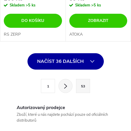
Skladem
>5 ks
Skladem
>5 ks
DO KOŠÍKU
ZOBRAZIT
RS ZERP
ATOKA
O
NAČÍST 36 DALŠÍCH
v
l
S
1
53
t
á
r
d
á
Autorizovaný prodejce
a
n
Zboží, které u nás najdete pochází pouze od oficiálních
distributorů
k
c