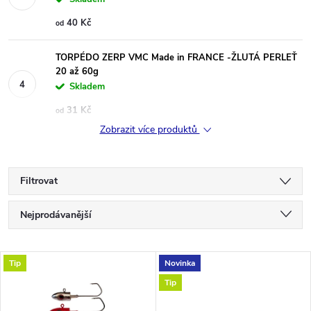
40 Kč
od
TORPÉDO ZERP VMC Made in FRANCE -ŽLUTÁ PERLEŤ
20 až 60g
Skladem
31 Kč
od
Zobrazit více produktů
Filtrovat
Ř
Nejprodávanější
a
Nejlevnější
V
Tip
Novinka
Nejdražší
z
Tip
ý
Abecedně