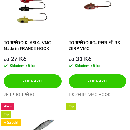
e
p
n
i
í
s
p
TORPÉDO KLASIK- VMC
TORPÉDO JIG- PERLEŤ RS
Made in FRANCE HOOK
ZERP VMC
p
r
27 Kč
31 Kč
od
od
r
Skladem
>5 ks
Skladem
>5 ks
o
o
ZOBRAZIT
ZOBRAZIT
d
d
ZERP TORPÉDO
RS ZERP -VMC HOOK
u
Akce
Tip
u
Tip
k
k
Výprodej