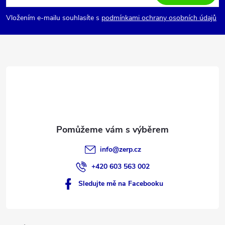
u
p
Vložením e-mailu souhlasíte s
podmínkami ochrany osobních údajů
a
t
í
info
@
zerp.cz
+420 603 563 002
Sledujte mě na Facebooku