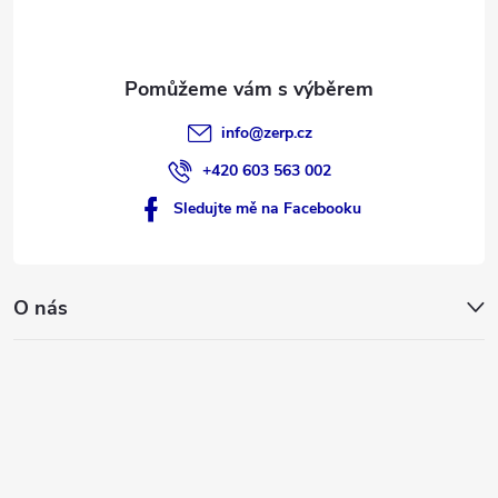
í
info
@
zerp.cz
+420 603 563 002
Sledujte mě na Facebooku
O nás