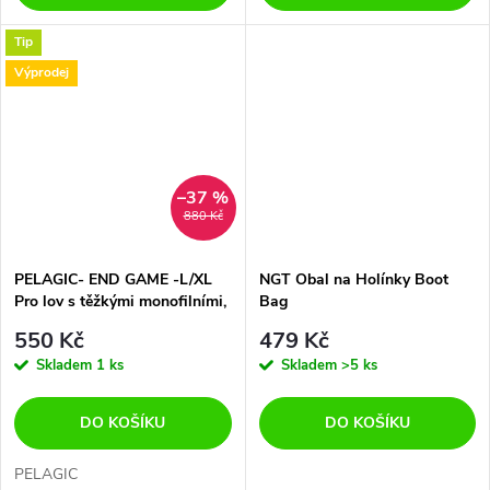
Tip
Výprodej
–37 %
880 Kč
PELAGIC- END GAME -L/XL
NGT Obal na Holínky Boot
Pro lov s těžkými monofilními,
Bag
spektrálními nebo drátovými
550 Kč
479 Kč
návazci, tyto rukavice jsou
Skladem
1 ks
Skladem
>5 ks
vyztuženy kevlarem.
DO KOŠÍKU
DO KOŠÍKU
PELAGIC