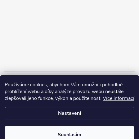
Informace pro vás
Používáme cookies, abychom Vám umožnili pohodlné
prohlížení webu a díky analýze provozu webu neustále
zlepšovali jeho funkce, výkon a použitelnost.
Více informací
Nastavení
Copyright 2026
ZERP Rybářské potřeby
. Všechna práva vyhrazena.
Souhlasím
Vytvořil Shoptet