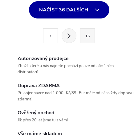
O
NAČÍST 36 DALŠÍCH
v
l
S
1
15
t
á
r
d
á
Autorizovaný prodejce
a
n
Zboží, které u nás najdete pochází pouze od oficiálních
distributorů
k
c
o
Doprava ZDARMA
í
v
Při objednávce nad 1 000,-Kč/89,-Eur máte od nás vždy dopravu
zdarma!
á
p
n
Ověřený obchod
r
í
Již přes 20 let jsme tu s vámi
v
Vše máme skladem