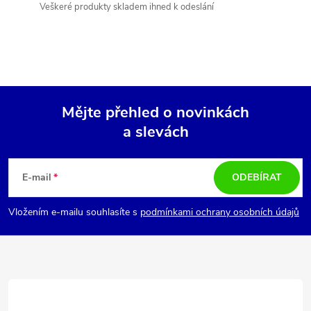
k
Veškeré produkty skladem ihned k odeslání
y
v
ý
Mějte přehled o novinkách
p
a slevách
Z
i
á
s
E-mail
ODEBÍRAT
u
p
Vložením e-mailu souhlasíte s
podmínkami ochrany osobních údajů
a
t