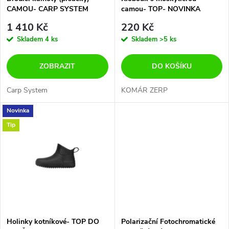
p
CAMOU- CARP SYSTEM
camou- TOP- NOVINKA
p
r
1 410 Kč
220 Kč
r
Skladem
4 ks
Skladem
>5 ks
o
o
ZOBRAZIT
DO KOŠÍKU
d
d
Carp System
KOMÁR ZERP
u
Novinka
u
Tip
k
k
t
t
ů
ů
Holinky kotníkové- TOP DO
Polarizační Fotochromatické