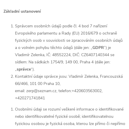
Základní ustanovení
Správcem osobních údajů podle čl. 4 bod 7 nařízení
Evropského parlamentu a Rady (EU) 2016/679 o ochraně
fyzických osob v souvislosti se zpracováním osobních údajů
a o volném pohybu těchto údajů (dále jen: „
GDPR
”) je
Vladimír Zelenka, IČ: 48552224, DIČ: CZ6407140344 se
sídlem: Na sádkách 1754/9, 149 00, Praha 4 (dále jen:
„
správce
“).
Kontaktní údaje správce jsou: Vladimír Zelenka, Francouzská
66/466, 101 00 Praha 10,
email: zerp@seznam.cz, telefon:+420603563002,
+420271741841
Osobními údaji se rozumí veškeré informace o identifikované
nebo identifikovatelné fyzické osobě; identifikovatelnou
fyzickou osobou je fyzická osoba, kterou lze přímo či nepřímo