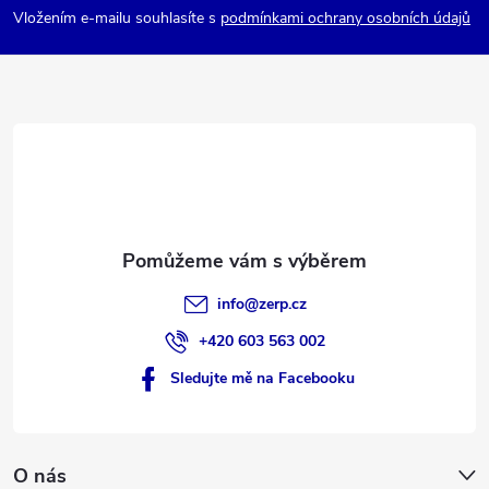
p
Vložením e-mailu souhlasíte s
podmínkami ochrany osobních údajů
a
t
í
info
@
zerp.cz
+420 603 563 002
Sledujte mě na Facebooku
O nás