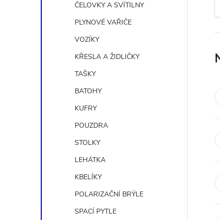
n
ČELOVKY A SVÍTILNY
e
PLYNOVÉ VAŘIČE
VOZÍKY
l
KŘESLA A ŽIDLIČKY
TAŠKY
BATOHY
KUFRY
POUZDRA
STOLKY
LEHÁTKA
KBELÍKY
POLARIZAČNÍ BRÝLE
SPACÍ PYTLE