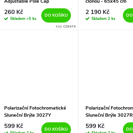
Adjustable Pole Cap
clonou - 65x45 cm
260 Kč
2 190 Kč
DO KOŠÍKU
DO
Skladem
>5 ks
Skladem
2 ks
Kód:
CZ6474
Polarizační Fotochromatické
Polarizační Fotochro
Sluneční Brýle 3027Y
Sluneční Brýle 3027R
599 Kč
599 Kč
DO KOŠÍKU
DO
Skladem
2 ks
Skladem
2 ks