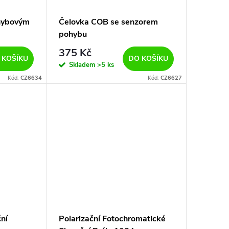
ohybovým
Čelovka COB se senzorem
pohybu
375 Kč
 KOŠÍKU
DO KOŠÍKU
Skladem
>5 ks
Kód:
CZ6634
Kód:
CZ6627
ční
Polarizační Fotochromatické