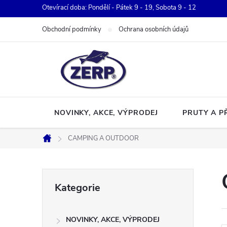
Přejít
Otevírací doba: Pondělí - Pátek 9 - 19, Sobota 9 - 12
na
Obchodní podmínky
Ochrana osobních údajů
obsah
NOVINKY, AKCE, VÝPRODEJ
PRUTY A P
CAMPING A OUTDOOR
Domů
P
Přeskočit
Kategorie
kategorie
o
NOVINKY, AKCE, VÝPRODEJ