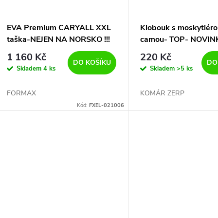
EVA Premium CARYALL XXL
Klobouk s moskytiéro
taška-NEJEN NA NORSKO !!!
camou- TOP- NOVIN
1 160 Kč
220 Kč
DO KOŠÍKU
DO
Skladem
4 ks
Skladem
>5 ks
FORMAX
KOMÁR ZERP
Kód:
FXEL-021006