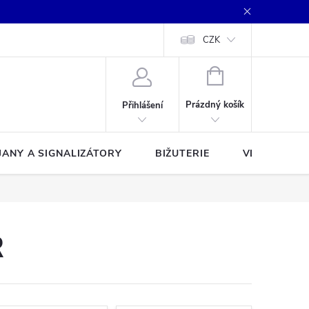
CZK
NÁKUPNÍ
KOŠÍK
Prázdný košík
Přihlášení
JANY A SIGNALIZÁTORY
BIŽUTERIE
VLASCE A Š
R