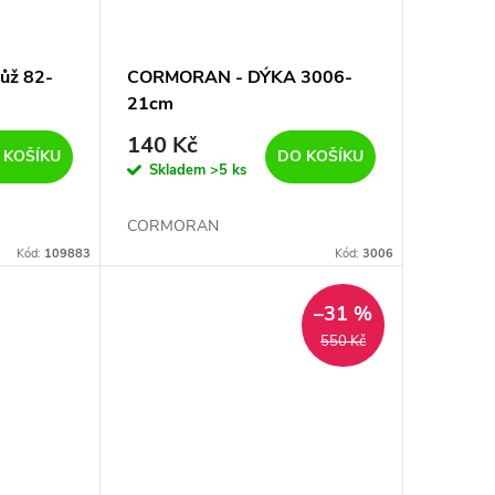
nůž 82-
CORMORAN - DÝKA 3006-
21cm
140 Kč
 KOŠÍKU
DO KOŠÍKU
Skladem
>5 ks
CORMORAN
Kód:
109883
Kód:
3006
–31 %
550 Kč