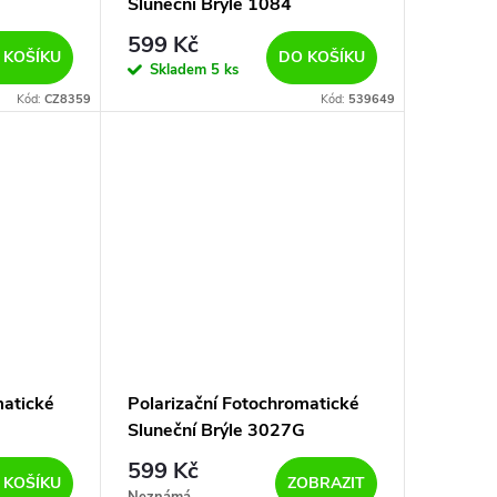
Sluneční Brýle 1084
599 Kč
 KOŠÍKU
DO KOŠÍKU
Skladem
5 ks
Kód:
CZ8359
Kód:
539649
matické
Polarizační Fotochromatické
Sluneční Brýle 3027G
599 Kč
 KOŠÍKU
ZOBRAZIT
Neznámá