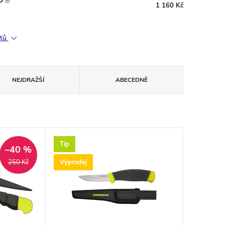
!!!
1 160 Kč
ktů
NEJDRAŽŠÍ
ABECEDNĚ
Tip
–40 %
Výprodej
250 Kč