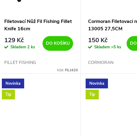
p
s
r
p
Filetovací Nůž Fil Fishing Fillet
Cormoran Filetovaci 
o
Knife 16cm
13005 27,5CM
r
129 Kč
150 Kč
d
DO KOŠÍKU
DO
Skladem
2 ks
Skladem
>5 ks
o
u
FILLET FISHING
CORMORAN
d
Kód:
FIL1620
k
u
Novinka
Novinka
t
Tip
Tip
k
ů
t
ů