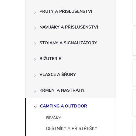
s
PRUTY A PŘÍSLUŠENSTVÍ
t
NAVIJÁKY A PŘÍSLUŠENSTVÍ
r
a
STOJANY A SIGNALIZÁTORY
n
BIŽUTERIE
n
VLASCE A ŠŇURY
í
KRMENÍ A NÁSTRAHY
p
CAMPING A OUTDOOR
BIVAKY
a
DEŠTNÍKY A PŘÍSTŘEŠKY