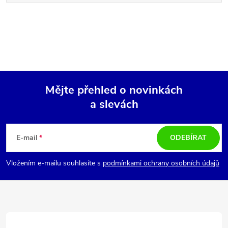
Mějte přehled o novinkách
a slevách
Z
á
E-mail
ODEBÍRAT
p
Vložením e-mailu souhlasíte s
podmínkami ochrany osobních údajů
a
t