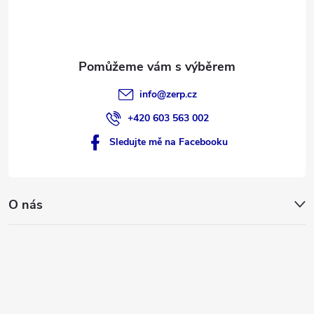
í
info
@
zerp.cz
+420 603 563 002
Sledujte mě na Facebooku
O nás