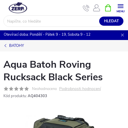
Přejít
NÁKUPNÍ
KOŠÍK
na
obsah
HLEDAT
Otevírací doba: Pondělí - Pátek 9 - 19, Sobota 9 - 12
BATOHY
Aqua Batoh Roving
Rucksack Black Series
Podrobnosti hodnocení
Neohodnoceno
Kód produktu:
AQ404303