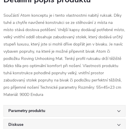
Součástí Atom konceptu je i tento vlastnostmi nabitý ruksak. Díky
tuhé a chytře navržené konstrukci se ze stěhování z místa na
místo stává doslova potěšení. Vnější kapsy dodávají potřebné místo,
velký vnitřní oddíl obsahuje zabudovaný stolek, který dodává určitý
stupeň luxusu, který jste si mohli dříve dopřát jen v bivaku. Je navíc
vybaven popruhy, na které je možné připevnit bivak Atom či
podložku Roving Unhooking Mat. Tenký profil ruksaku drží těžiště
blízko těla pro optimální komfort při nošení. Vlastnosti produktu
tuhá konstrukce pohodlné popruhy velký, vnitřní prostor
zabudovaný stolek popruhy na bivak či podložku perfektní těžiště,
pro příjemné nošení Technické parametry Rozměry: 55×45×23 cm
Materiál: 900D Endura
Parametry produktu
Diskuse