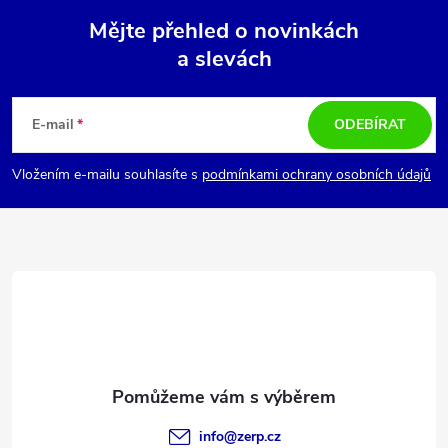
Mějte přehled o novinkách
a slevách
Z
á
E-mail
ODEBÍRAT
p
Vložením e-mailu souhlasíte s
podmínkami ochrany osobních údajů
a
t
í
info
@
zerp.cz