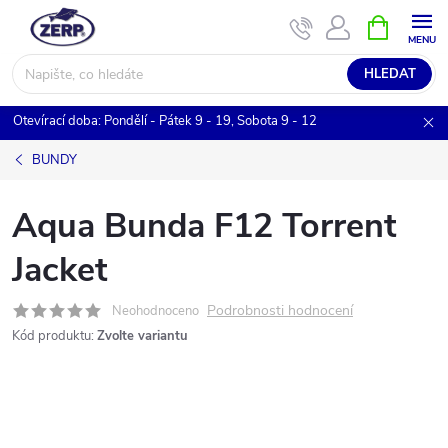
Přejít
NÁKUPNÍ
KOŠÍK
na
obsah
HLEDAT
Otevírací doba: Pondělí - Pátek 9 - 19, Sobota 9 - 12
BUNDY
Aqua Bunda F12 Torrent
Jacket
Podrobnosti hodnocení
Neohodnoceno
Kód produktu:
Zvolte variantu