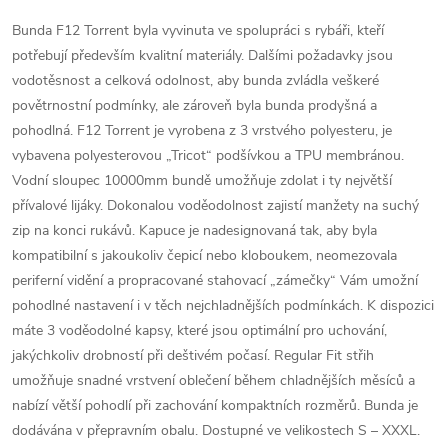
Bunda F12 Torrent byla vyvinuta ve spolupráci s rybáři, kteří
potřebují především kvalitní materiály. Dalšími požadavky jsou
vodotěsnost a celková odolnost, aby bunda zvládla veškeré
povětrnostní podmínky, ale zároveň byla bunda prodyšná a
pohodlná. F12 Torrent je vyrobena z 3 vrstvého polyesteru, je
vybavena polyesterovou „Tricot“ podšívkou a TPU membránou.
Vodní sloupec 10000mm bundě umožňuje zdolat i ty největší
přívalové lijáky. Dokonalou voděodolnost zajistí manžety na suchý
zip na konci rukávů. Kapuce je nadesignovaná tak, aby byla
kompatibilní s jakoukoliv čepicí nebo kloboukem, neomezovala
periferní vidění a propracované stahovací „zámečky“ Vám umožní
pohodlné nastavení i v těch nejchladnějších podmínkách. K dispozici
máte 3 voděodolné kapsy, které jsou optimální pro uchování,
jakýchkoliv drobností při deštivém počasí. Regular Fit střih
umožňuje snadné vrstvení oblečení během chladnějších měsíců a
nabízí větší pohodlí při zachování kompaktních rozměrů. Bunda je
dodávána v přepravním obalu. Dostupné ve velikostech S – XXXL.