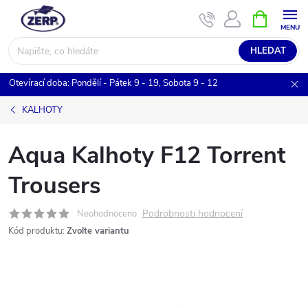
Přejít
NÁKUPNÍ
KOŠÍK
na
obsah
HLEDAT
Otevírací doba: Pondělí - Pátek 9 - 19, Sobota 9 - 12
KALHOTY
Aqua Kalhoty F12 Torrent
Trousers
Podrobnosti hodnocení
Neohodnoceno
Kód produktu:
Zvolte variantu