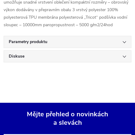
umožňuje snadné vrstvení oblečení kompaktní rozměry – obrovský
výkon dodávány v přepravním obalu 3 vrstvý polyester 100%
polyesterová TPU membrána polyesterová „Tricot“ podšívka vodní
sloupec – 10000mm paropropustnost – 5000 g/m2/24hod
Parametry produktu
Diskuse
Mějte přehled o novinkách
a slevách
Z