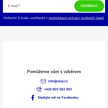
á
E-mail
ODEBÍRAT
p
Vložením e-mailu souhlasíte s
podmínkami ochrany osobních údajů
a
t
í
info
@
zerp.cz
+420 603 563 002
Sledujte mě na Facebooku