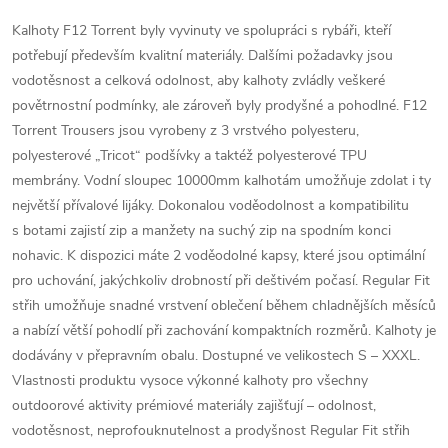
Kalhoty F12 Torrent byly vyvinuty ve spolupráci s rybáři, kteří
potřebují především kvalitní materiály. Dalšími požadavky jsou
vodotěsnost a celková odolnost, aby kalhoty zvládly veškeré
povětrnostní podmínky, ale zároveň byly prodyšné a pohodlné. F12
Torrent Trousers jsou vyrobeny z 3 vrstvého polyesteru,
polyesterové „Tricot“ podšívky a taktéž polyesterové TPU
membrány. Vodní sloupec 10000mm kalhotám umožňuje zdolat i ty
největší přívalové lijáky. Dokonalou voděodolnost a kompatibilitu
s botami zajistí zip a manžety na suchý zip na spodním konci
nohavic. K dispozici máte 2 voděodolné kapsy, které jsou optimální
pro uchování, jakýchkoliv drobností při deštivém počasí. Regular Fit
střih umožňuje snadné vrstvení oblečení během chladnějších měsíců
a nabízí větší pohodlí při zachování kompaktních rozměrů. Kalhoty je
dodávány v přepravním obalu. Dostupné ve velikostech S – XXXL.
Vlastnosti produktu vysoce výkonné kalhoty pro všechny
outdoorové aktivity prémiové materiály zajišťují – odolnost,
vodotěsnost, neprofouknutelnost a prodyšnost Regular Fit střih