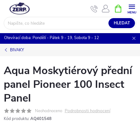
Přejít
NÁKUPNÍ
KOŠÍK
na
obsah
HLEDAT
Otevírací doba: Pondělí - Pátek 9 - 19, Sobota 9 - 12
BIVAKY
Aqua Moskytiérový přední
panel Pioneer 100 Insect
Panel
Podrobnosti hodnocení
Neohodnoceno
Kód produktu:
AQ401548