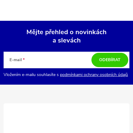
Mějte přehled o novinkách
a slevách
Z
á
E-mail
ODEBÍRAT
p
Vložením e-mailu souhlasíte s
podmínkami ochrany osobních údajů
a
t
í