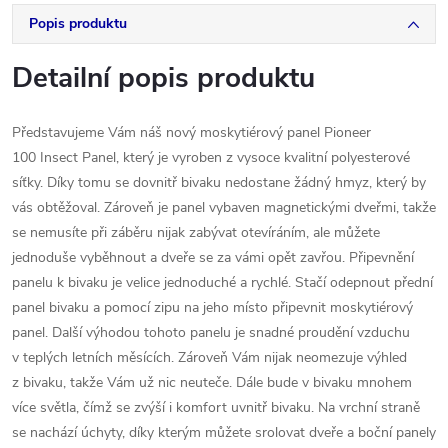
Popis produktu
Detailní popis produktu
Představujeme Vám náš nový moskytiérový panel Pioneer
100 Insect Panel, který je vyroben z vysoce kvalitní polyesterové
síťky. Díky tomu se dovnitř bivaku nedostane žádný hmyz, který by
vás obtěžoval. Zároveň je panel vybaven magnetickými dveřmi, takže
se nemusíte při záběru nijak zabývat otevíráním, ale můžete
jednoduše vyběhnout a dveře se za vámi opět zavřou. Připevnění
panelu k bivaku je velice jednoduché a rychlé. Stačí odepnout přední
panel bivaku a pomocí zipu na jeho místo připevnit moskytiérový
panel. Další výhodou tohoto panelu je snadné proudění vzduchu
v teplých letních měsících. Zároveň Vám nijak neomezuje výhled
z bivaku, takže Vám už nic neuteče. Dále bude v bivaku mnohem
více světla, čímž se zvýší i komfort uvnitř bivaku. Na vrchní straně
se nachází úchyty, díky kterým můžete srolovat dveře a boční panely