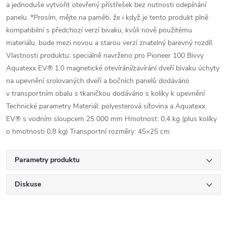
a jednoduše vytvořit otevřený přístřešek bez nutnosti odepínání
panelu. *Prosím, mějte na paměti, že i když je tento produkt plně
kompatibilní s předchozí verzí bivaku, kvůli nově použitému
materiálu, bude mezi novou a starou verzí znatelný barevný rozdíl.
Vlastnosti produktu: speciálně navrženo pro Pioneer 100 Bivvy
Aquatexx EV® 1.0 magnetické otevírání/zavírání dveří bivaku úchyty
na upevnění srolovaných dveří a bočních panelů dodáváno
v transportním obalu s tkaničkou dodáváno s kolíky k upevnění
Technické parametry Materiál: polyesterová síťovina a Aquatexx
EV® s vodním sloupcem 25 000 mm Hmotnost: 0,4 kg (plus kolíky
o hmotnosti 0,8 kg) Transportní rozměry: 45×25 cm
Parametry produktu
Diskuse