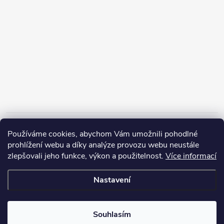
Informace pro vás
Používáme cookies, abychom Vám umožnili pohodlné
prohlížení webu a díky analýze provozu webu neustále
zlepšovali jeho funkce, výkon a použitelnost.
Více informací
Nastavení
Copyright 2026
ZERP Rybářské potřeby
. Všechna práva vyhrazena.
Souhlasím
Vytvořil Shoptet