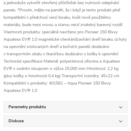
a jednoduše vytvořit otevřený přístřešek bez nutnosti odepínání
panelu. *Prosím, mějte na paměti, že i když je tento produkt plně
kompatibilní s předchozí verzí bivaku, kvůli nově použitému
materiálu, bude mezi novou a starou verzí znatelný barevný rozdíl.
Vlastnosti produktu: speciálně navrženo pro Pioneer 150 Bivvy
Aquatexx EV® 1.0 magnetické otevírání/zavírání dveří bivaku úchyty
na upevnění srolovaných dveří a bočních panelů dodáváno
v transportním obalu s tkaničkou dodáváno s kolíky k upevnění
Technické specifikace Materiál: polyesterová síťovina a Aquatexx
EV® s vodním sloupcem o výšce 25,000 mm Hmotnost: 2,2 kg
(plus kolíky o hmotnosti 0,4 kg) Transportní rozměry: 45×22 cm
Kompatibilní s produkty: 401561 – Aqua Pioneer 150 Bivvy
Aquatexx EV® 1.0
Parametry produktu
Diskuse