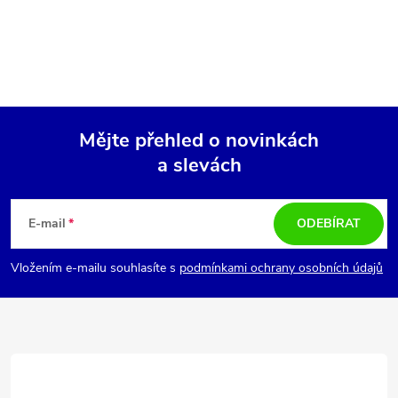
Mějte přehled o novinkách
a slevách
Z
á
E-mail
ODEBÍRAT
p
Vložením e-mailu souhlasíte s
podmínkami ochrany osobních údajů
a
t