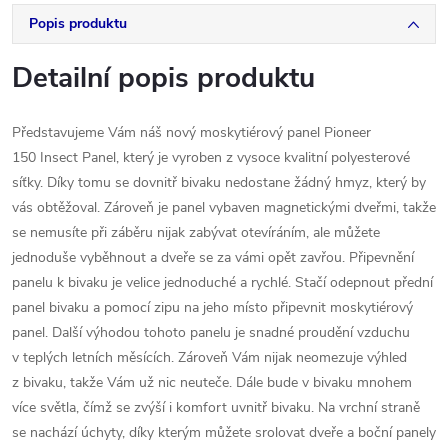
Popis produktu
Detailní popis produktu
Představujeme Vám náš nový moskytiérový panel Pioneer
150 Insect Panel, který je vyroben z vysoce kvalitní polyesterové
síťky. Díky tomu se dovnitř bivaku nedostane žádný hmyz, který by
vás obtěžoval. Zároveň je panel vybaven magnetickými dveřmi, takže
se nemusíte při záběru nijak zabývat otevíráním, ale můžete
jednoduše vyběhnout a dveře se za vámi opět zavřou. Připevnění
panelu k bivaku je velice jednoduché a rychlé. Stačí odepnout přední
panel bivaku a pomocí zipu na jeho místo připevnit moskytiérový
panel. Další výhodou tohoto panelu je snadné proudění vzduchu
v teplých letních měsících. Zároveň Vám nijak neomezuje výhled
z bivaku, takže Vám už nic neuteče. Dále bude v bivaku mnohem
více světla, čímž se zvýší i komfort uvnitř bivaku. Na vrchní straně
se nachází úchyty, díky kterým můžete srolovat dveře a boční panely