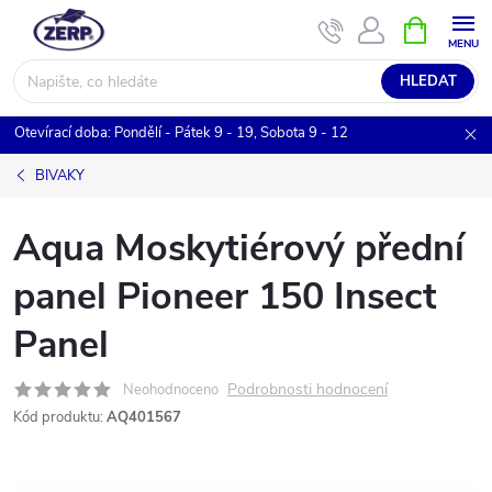
Přejít
NÁKUPNÍ
KOŠÍK
na
obsah
HLEDAT
Otevírací doba: Pondělí - Pátek 9 - 19, Sobota 9 - 12
BIVAKY
Aqua Moskytiérový přední
panel Pioneer 150 Insect
Panel
Podrobnosti hodnocení
Neohodnoceno
Kód produktu:
AQ401567