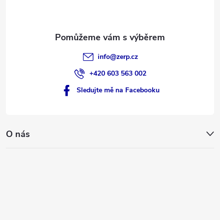
í
info
@
zerp.cz
+420 603 563 002
Sledujte mě na Facebooku
O nás