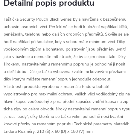
Detailní popis produktu
Taštička Security Pouch Black Series byla navržena k bezpečnému
uchováni osobních věcí. Perfektně se hodí k uložení například klíčů,
peněženky, telefonu nebo dalších drobných předmětů. Skvěle se ale
hodí například při šoulačce, kdy s sebou máte minimum věcí. Díky
voděodolným zipům a bohatému polstrování jsou předměty uvnitř
jako v bavlnce a nemusíte mít strach, že by se jim něco stalo. Díky
širokému nastavitelnému ramennímu popruhu je pohodlné ji nosit
u delší dobu. Dále je taška vybavena kvalitními kovovými přezkami,
díky kterým můžete ramenní popruh jednoduše odepnout.
Vlastnosti produktu vyrobeno z materiálu Endura bohatě
vypolstrováno pro maximální ochranu vašich věcí voděodolný zip na
hlavní kapse voděodolný zip na přední kapsičce vnitřní kapsa na zip
tichá zipy po celém obvodu široký nastavitelný ramenní popruh typu
„cross-body“, díky kterému se taška velmi pohodlně nosí kvalitní
kovové přezky na ramenním popruhu Technické parametry Materiál:
Endura Rozměry: 210 (Š) x 60 (D) x 150 (V) mm