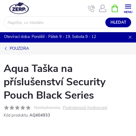
Přejít
NÁKUPNÍ
KOŠÍK
na
obsah
HLEDAT
Otevírací doba: Pondělí - Pátek 9 - 19, Sobota 9 - 12
POUZDRA
Aqua Taška na
příslušenství Security
Pouch Black Series
Podrobnosti hodnocení
Neohodnoceno
Kód produktu:
AQ404933