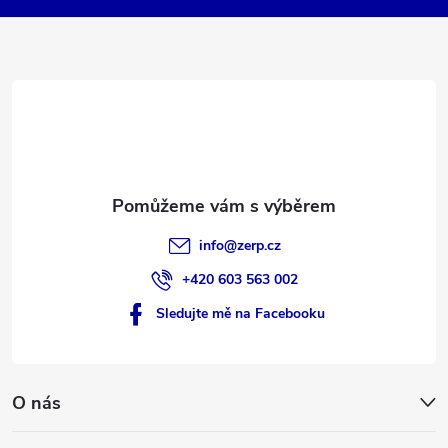
a
t
í
info
@
zerp.cz
+420 603 563 002
Sledujte mě na Facebooku
O nás