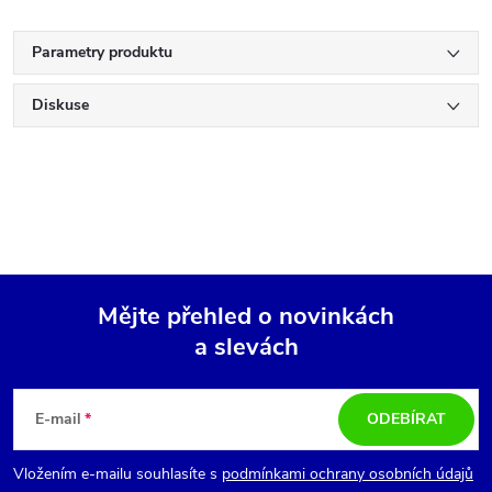
Parametry produktu
Diskuse
Mějte přehled o novinkách
a slevách
Z
á
E-mail
ODEBÍRAT
p
Vložením e-mailu souhlasíte s
podmínkami ochrany osobních údajů