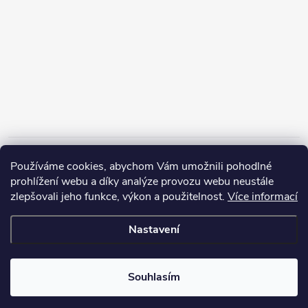
Informace pro vás
Používáme cookies, abychom Vám umožnili pohodlné
prohlížení webu a díky analýze provozu webu neustále
zlepšovali jeho funkce, výkon a použitelnost.
Více informací
Nastavení
Copyright 2026
ZERP Rybářské potřeby
. Všechna práva vyhrazena.
Souhlasím
Vytvořil Shoptet