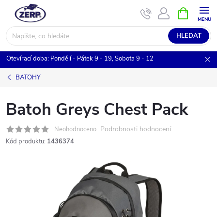
Přejít
NÁKUPNÍ
KOŠÍK
na
obsah
HLEDAT
Otevírací doba: Pondělí - Pátek 9 - 19, Sobota 9 - 12
BATOHY
Batoh Greys Chest Pack
Podrobnosti hodnocení
Neohodnoceno
Kód produktu:
1436374