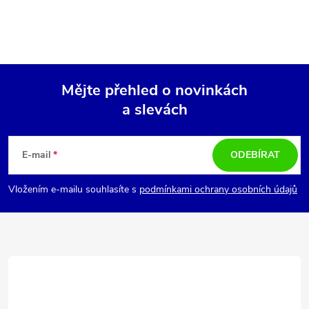
Mějte přehled o novinkách
a slevách
Z
á
E-mail
ODEBÍRAT
p
Vložením e-mailu souhlasíte s
podmínkami ochrany osobních údajů
a
t
í