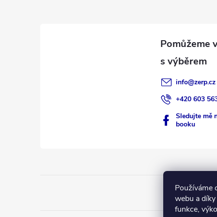
p
a
t
í
info
@
zerp.cz
+420 603 56
Sledujte mě 
booku
Používáme c
webu a díky
funkce, výko