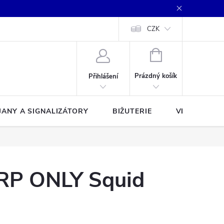
CZK
NÁKUPNÍ
KOŠÍK
Prázdný košík
Přihlášení
JANY A SIGNALIZÁTORY
BIŽUTERIE
VLASCE A Š
ARP ONLY Squid