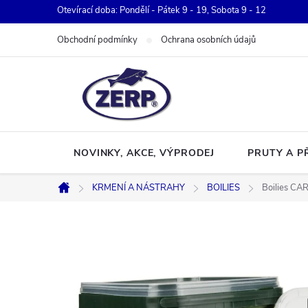
Přejít
Otevírací doba: Pondělí - Pátek 9 - 19, Sobota 9 - 12
na
Obchodní podmínky
Ochrana osobních údajů
obsah
NOVINKY, AKCE, VÝPRODEJ
PRUTY A P
KRMENÍ A NÁSTRAHY
BOILIES
Boilies CA
Domů