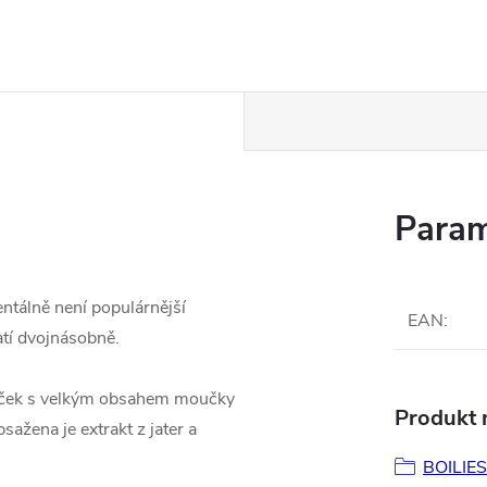
Param
ntálně není populárnější
EAN
:
atí dvojnásobně.
ouček s velkým obsahem moučky
Produkt n
bsažena je extrakt z jater a
BOILIES