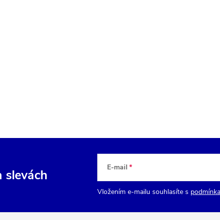
E-mail
a slevách
Vložením e-mailu souhlasíte s
podmínka