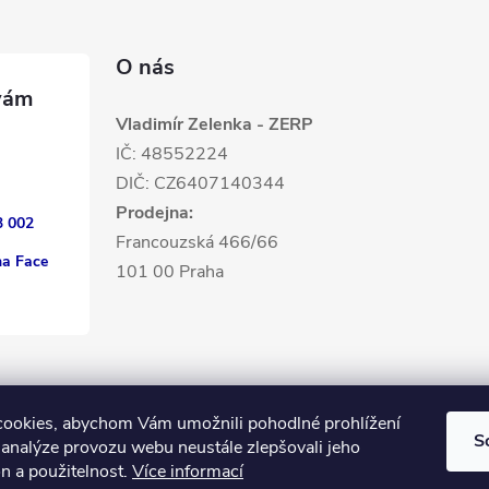
O nás
Vladimír Zelenka - ZERP
IČ: 48552224
DIČ: CZ6407140344
Prodejna:
3 002
Francouzská 466/66
na Face
101 00 Praha
ookies, abychom Vám umožnili pohodlné prohlížení
S
 analýze provozu webu neustále zlepšovali jeho
n a použitelnost.
Více informací