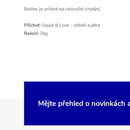
Boilies je určené na celoroční chytání.
Příchuť:
Squid & Liver - oliheň a játra
Balení:
3kg
Z
Mějte přehled o novinkách
á