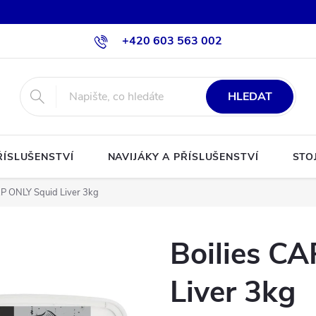
+420 603 563 002
HLEDAT
ŘÍSLUŠENSTVÍ
NAVIJÁKY A PŘÍSLUŠENSTVÍ
STO
RP ONLY Squid Liver 3kg
Boilies C
Liver 3kg