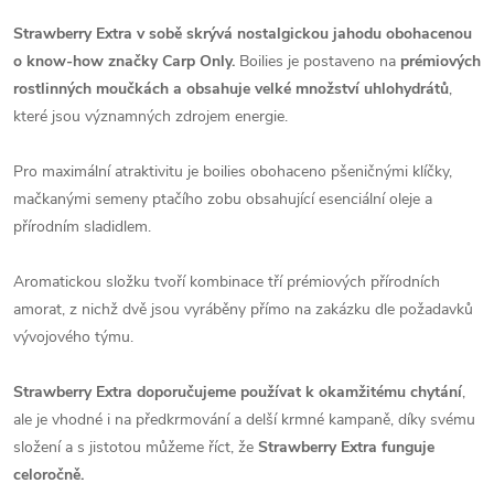
Strawberry Extra v sobě skrývá nostalgickou jahodu obohacenou
o know-how značky Carp Only.
Boilies je postaveno na
prémiových
rostlinných moučkách a obsahuje velké množství uhlohydrátů
,
které jsou významných zdrojem energie.
Pro maximální atraktivitu je boilies obohaceno pšeničnými klíčky,
mačkanými semeny ptačího zobu obsahující esenciální oleje a
přírodním sladidlem.
Aromatickou složku tvoří kombinace tří prémiových přírodních
amorat, z nichž dvě jsou vyráběny přímo na zakázku dle požadavků
vývojového týmu.
Strawberry Extra doporučujeme používat k okamžitému chytání
,
ale je vhodné i na předkrmování a delší krmné kampaně, díky svému
složení a s jistotou můžeme říct, že
Strawberry Extra funguje
celoročně.