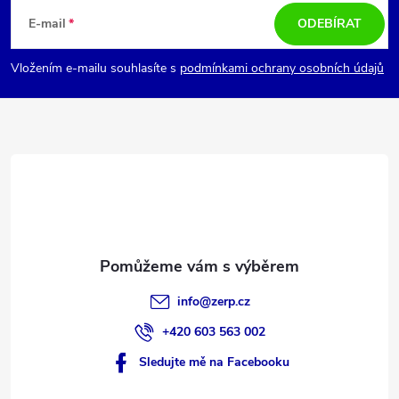
á
E-mail
ODEBÍRAT
p
Vložením e-mailu souhlasíte s
podmínkami ochrany osobních údajů
a
t
í
info
@
zerp.cz
+420 603 563 002
Sledujte mě na Facebooku