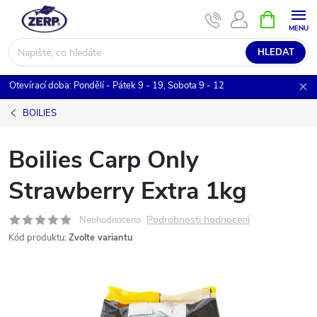
Přejít
NÁKUPNÍ
KOŠÍK
na
obsah
HLEDAT
Otevírací doba: Pondělí - Pátek 9 - 19, Sobota 9 - 12
BOILIES
Boilies Carp Only
Strawberry Extra 1kg
Podrobnosti hodnocení
Neohodnoceno
Kód produktu:
Zvolte variantu