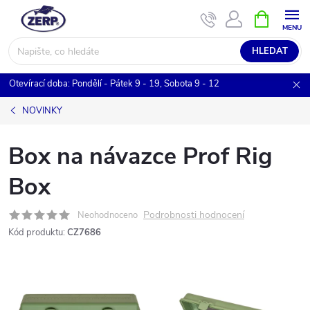
Přejít
NÁKUPNÍ
KOŠÍK
na
obsah
HLEDAT
Otevírací doba: Pondělí - Pátek 9 - 19, Sobota 9 - 12
NOVINKY
Box na návazce Prof Rig
Box
Podrobnosti hodnocení
Neohodnoceno
Kód produktu:
CZ7686