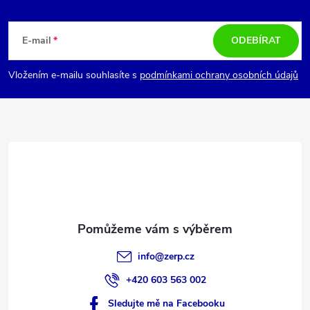
Z
á
E-mail
ODEBÍRAT
p
Vložením e-mailu souhlasíte s
podmínkami ochrany osobních údajů
a
t
í
info
@
zerp.cz
+420 603 563 002
Sledujte mě na Facebooku