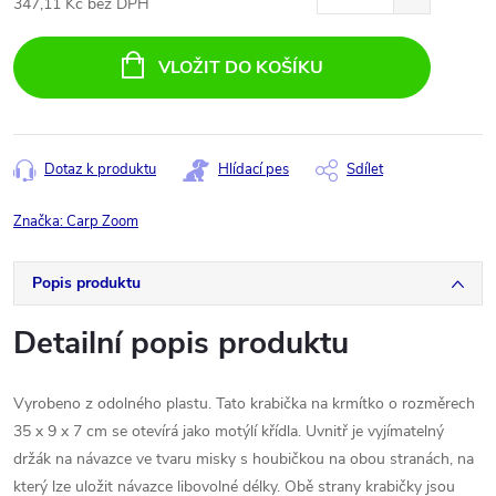
347,11 Kč bez DPH
Měrná
cena:
VLOŽIT DO KOŠÍKU
Dotaz k produktu
Hlídací pes
Sdílet
Značka:
Carp Zoom
Popis produktu
Detailní popis produktu
Vyrobeno z odolného plastu. Tato krabička na krmítko o rozměrech
35 x 9 x 7 cm se otevírá jako motýlí křídla. Uvnitř je vyjímatelný
držák na návazce ve tvaru misky s houbičkou na obou stranách, na
který lze uložit návazce libovolné délky. Obě strany krabičky jsou