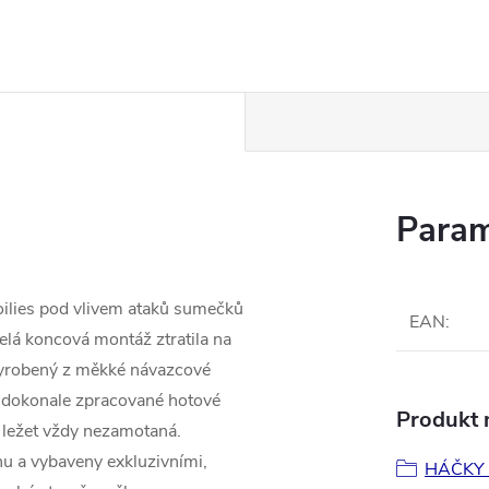
Param
boilies pod vlivem ataků sumečků
EAN
:
elá koncová montáž ztratila na
vyrobený z měkké návazcové
to dokonale zpracované hotové
Produkt n
ě ležet vždy nezamotaná.
u a vybaveny exkluzivními,
HÁČKY