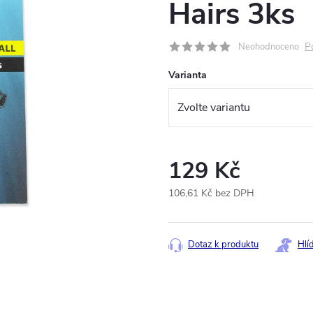
Hairs 3ks
P
Neohodnoceno
Varianta
129 Kč
106,61 Kč bez DPH
Měrná
cena:
Dotaz k produktu
Hlí