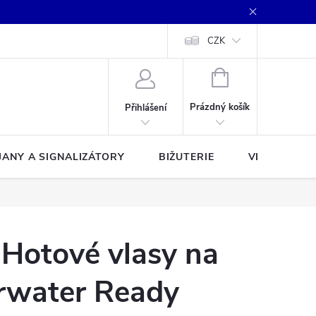
CZK
NÁKUPNÍ
KOŠÍK
Prázdný košík
Přihlášení
JANY A SIGNALIZÁTORY
BIŽUTERIE
VLASCE A Š
Hotové vlasy na
arwater Ready