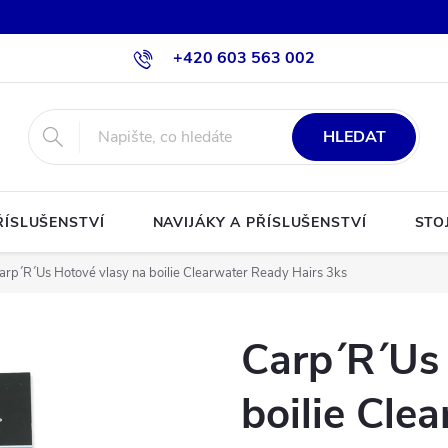
+420 603 563 002
HLEDAT
ŘÍSLUŠENSTVÍ
NAVIJÁKY A PŘÍSLUŠENSTVÍ
STO
arp´R´Us Hotové vlasy na boilie Clearwater Ready Hairs 3ks
Carp´R´Us 
boilie Cle