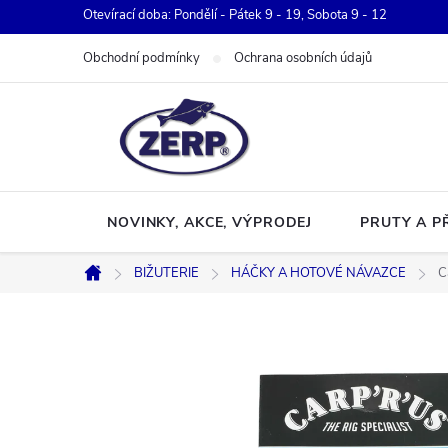
Přejít
Otevírací doba: Pondělí - Pátek 9 - 19, Sobota 9 - 12
na
Obchodní podmínky
Ochrana osobních údajů
obsah
NOVINKY, AKCE, VÝPRODEJ
PRUTY A P
BIŽUTERIE
HÁČKY A HOTOVÉ NÁVAZCE
C
Domů