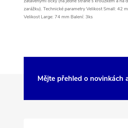
zatavenými očky (na jedné straně s kroužkem a na 
zarážku). Technické parametry Velikost Small: 42
Velikost Large: 74 mm Balení: 3ks
Z
Mějte přehled o novinkách
á
p
a