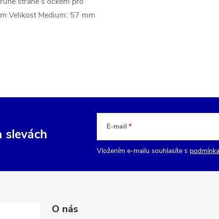
druhé straně s očkem pro
 mm Velikost Medium: 57 mm
E-mail
a slevách
Vložením e-mailu souhlasíte s
podmínka
O nás