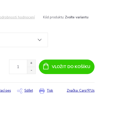
odrobnosti hodnocení
Kód produktu:
Zvolte variantu
VLOŽIT DO KOŠÍKU
dací pes
Sdílet
Tisk
Značka:
Carp'R'Us