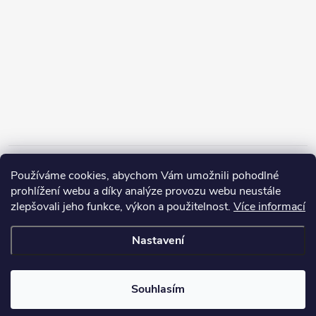
Informace pro vás
Používáme cookies, abychom Vám umožnili pohodlné
prohlížení webu a díky analýze provozu webu neustále
zlepšovali jeho funkce, výkon a použitelnost.
Více informací
Nastavení
Copyright 2026
ZERP Rybářské potřeby
. Všechna práva vyhrazena.
Souhlasím
Vytvořil Shoptet