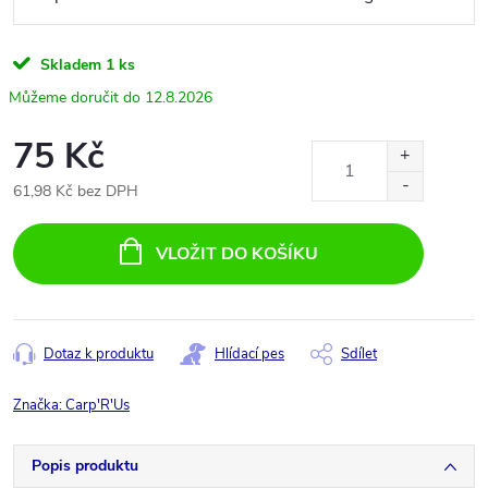
Skladem
1 ks
12.8.2026
75 Kč
61,98 Kč bez DPH
Měrná
cena:
VLOŽIT DO KOŠÍKU
Dotaz k produktu
Hlídací pes
Sdílet
Značka:
Carp'R'Us
Popis produktu