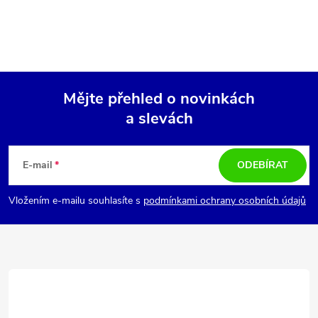
Mějte přehled o novinkách
a slevách
Z
á
E-mail
ODEBÍRAT
p
Vložením e-mailu souhlasíte s
podmínkami ochrany osobních údajů
a
t
í