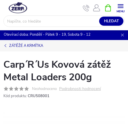
Přejít
NÁKUPNÍ
KOŠÍK
na
obsah
HLEDAT
Otevírací doba: Pondělí - Pátek 9 - 19, Sobota 9 - 12
ZÁTĚŽÉ A KRMÍTKA
Carp´R´Us Kovová zátěž
Metal Loaders 200g
Podrobnosti hodnocení
Neohodnoceno
Kód produktu:
CRU508001