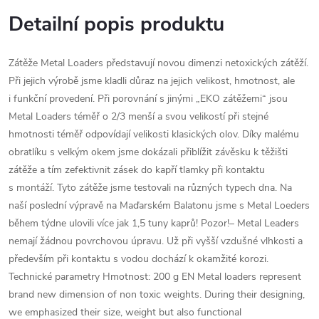
Detailní popis produktu
Zátěže Metal Loaders představují novou dimenzi netoxických zátěží.
Při jejich výrobě jsme kladli důraz na jejich velikost, hmotnost, ale
i funkční provedení. Při porovnání s jinými „EKO zátěžemi“ jsou
Metal Loaders téměř o 2/3 menší a svou velikostí při stejné
hmotnosti téměř odpovídají velikosti klasických olov. Díky malému
obratlíku s velkým okem jsme dokázali přiblížit závěsku k těžišti
zátěže a tím zefektivnit zásek do kapří tlamky při kontaktu
s montáží. Tyto zátěže jsme testovali na různých typech dna. Na
naší poslední výpravě na Maďarském Balatonu jsme s Metal Loeders
během týdne ulovili více jak 1,5 tuny kaprů! Pozor!– Metal Leaders
nemají žádnou povrchovou úpravu. Už při vyšší vzdušné vlhkosti a
především při kontaktu s vodou dochází k okamžité korozi.
Technické parametry Hmotnost: 200 g EN Metal loaders represent
brand new dimension of non toxic weights. During their designing,
we emphasized their size, weight but also functional