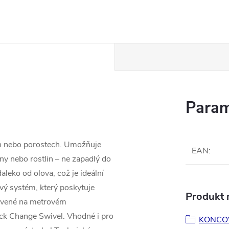
Param
ách nebo porostech. Umožňuje
EAN
:
ny nebo rostlin – ne zapadlý do
leko od olova, což je ideální
ový systém, který poskytuje
Produkt n
tavené na metrovém
ck Change Swivel. Vhodné i pro
KONCO