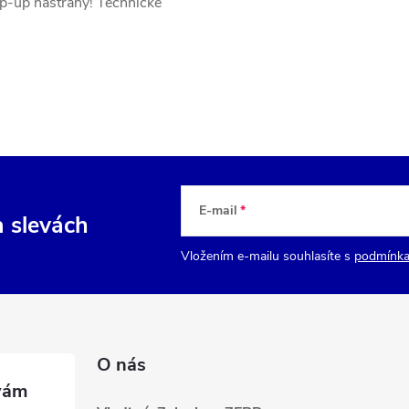
p-up nástrahy! Technické
E-mail
a slevách
Vložením e-mailu souhlasíte s
podmínka
O nás