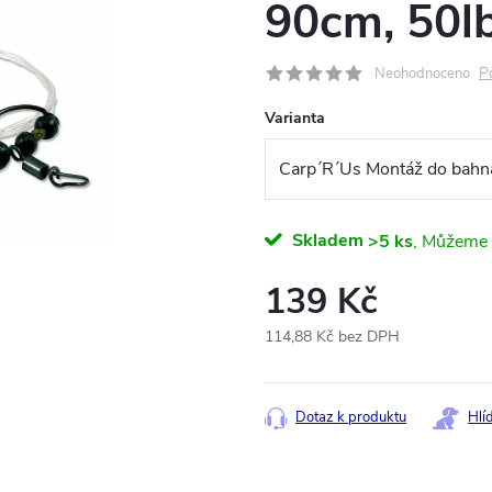
90cm, 50l
P
Neohodnoceno
Varianta
Skladem
>5 ks
139 Kč
114,88 Kč bez DPH
Měrná
cena:
Dotaz k produktu
Hlí