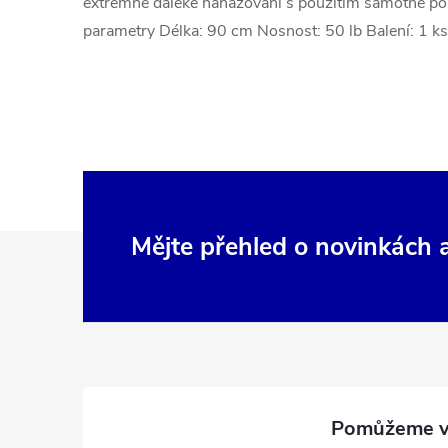
extrémně daleké nahazování s použitím samotné po
parametry Délka: 90 cm Nosnost: 50 lb Balení: 1 ks
Z
Mějte přehled o novinkách
á
p
a