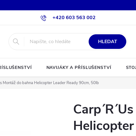
+420 603 563 002
HLEDAT
ŘÍSLUŠENSTVÍ
NAVIJÁKY A PŘÍSLUŠENSTVÍ
STO
s Montáž do bahna Helicopter Leader Ready 90cm, 50lb
Carp´R´Us
Helicopter