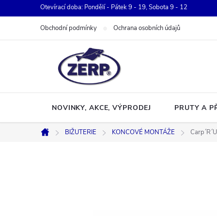
Přejít
Otevírací doba: Pondělí - Pátek 9 - 19, Sobota 9 - 12
na
Obchodní podmínky
Ochrana osobních údajů
obsah
NOVINKY, AKCE, VÝPRODEJ
PRUTY A P
BIŽUTERIE
KONCOVÉ MONTÁŽE
Carp´R´U
Domů