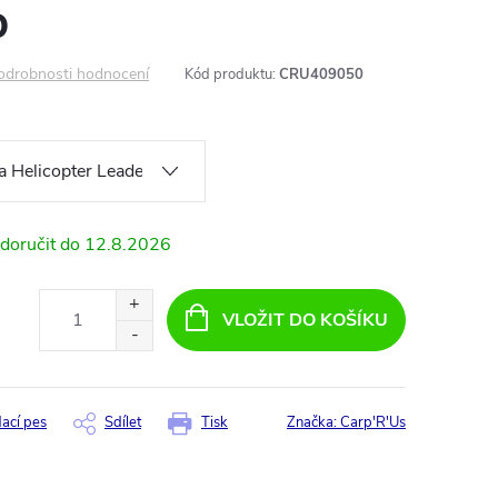
b
odrobnosti hodnocení
Kód produktu:
CRU409050
12.8.2026
VLOŽIT DO KOŠÍKU
dací pes
Sdílet
Tisk
Značka:
Carp'R'Us