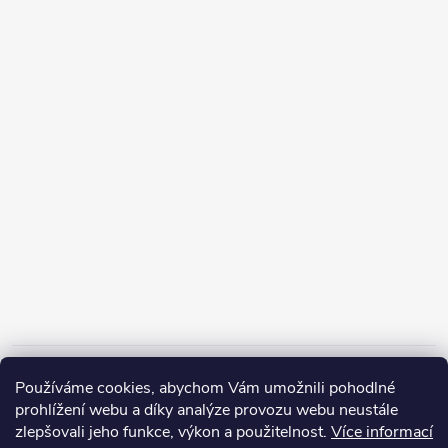
Informace pro vás
Používáme cookies, abychom Vám umožnili pohodlné
prohlížení webu a díky analýze provozu webu neustále
zlepšovali jeho funkce, výkon a použitelnost.
Více informací