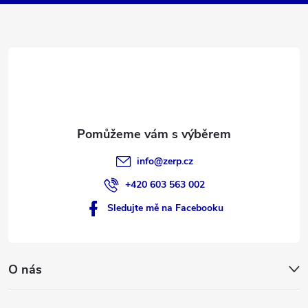
a
t
í
info
@
zerp.cz
+420 603 563 002
Sledujte mě na Facebooku
O nás