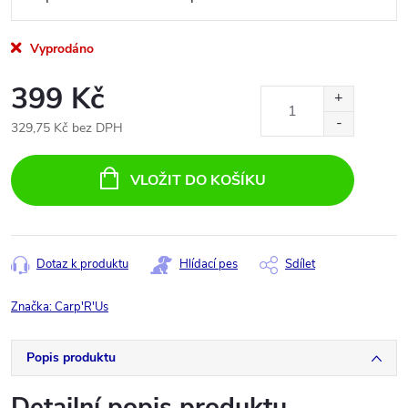
Vyprodáno
399 Kč
329,75 Kč bez DPH
Měrná
cena:
VLOŽIT DO KOŠÍKU
Dotaz k produktu
Hlídací pes
Sdílet
Značka:
Carp'R'Us
Popis produktu
Detailní popis produktu