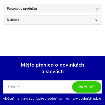
Parametry produktu
Diskuse
Mějte přehled o novinkách
a slevách
Z
á
E-mail
ODEBÍRAT
p
Vložením e-mailu souhlasíte s
podmínkami ochrany osobních údajů