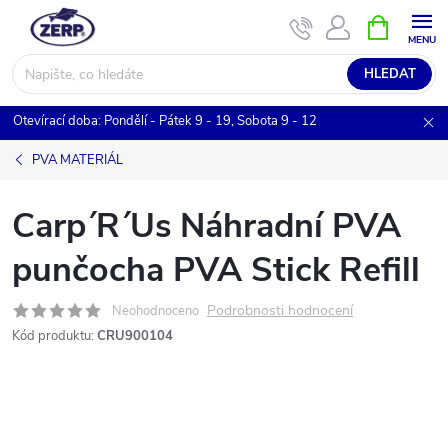
Přejít
NÁKUPNÍ
KOŠÍK
na
obsah
HLEDAT
Otevírací doba: Pondělí - Pátek 9 - 19, Sobota 9 - 12
PVA MATERIÁL
Carp´R´Us Náhradní PVA
punčocha PVA Stick Refill
Podrobnosti hodnocení
Neohodnoceno
Kód produktu:
CRU900104