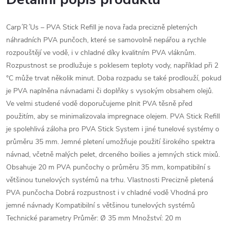
Carp´R´Us – PVA Stick Refill je nova řada precizně pletených
náhradních PVA punčoch, které se samovolně nepářou a rychle
rozpouštějí ve vodě, i v chladné díky kvalitním PVA vláknům.
Rozpustnost se prodlužuje s poklesem teploty vody, například při 2
°C může trvat několik minut. Doba rozpadu se také prodlouží, pokud
je PVA naplněna návnadami či doplňky s vysokým obsahem olejů.
Ve velmi studené vodě doporučujeme plnit PVA těsně před
použitím, aby se minimalizovala impregnace olejem. PVA Stick Refill
je spolehlivá záloha pro PVA Stick System i jiné tunelové systémy o
průměru 35 mm. Jemné pletení umožňuje použití širokého spektra
návnad, včetně malých pelet, drceného boilies a jemných stick mixů.
Obsahuje 20 m PVA punčochy o průměru 35 mm, kompatibilní s
většinou tunelových systémů na trhu. Vlastnosti Precizně pletená
PVA punčocha Dobrá rozpustnost i v chladné vodě Vhodná pro
jemné návnady Kompatibilní s většinou tunelových systémů
Technické parametry Průměr: Ø 35 mm Množství: 20 m