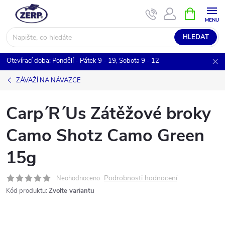
Přejít
NÁKUPNÍ
KOŠÍK
na
obsah
HLEDAT
Otevírací doba: Pondělí - Pátek 9 - 19, Sobota 9 - 12
ZÁVAŽÍ NA NÁVAZCE
Carp´R´Us Zátěžové broky
Camo Shotz Camo Green
15g
Podrobnosti hodnocení
Neohodnoceno
Kód produktu:
Zvolte variantu