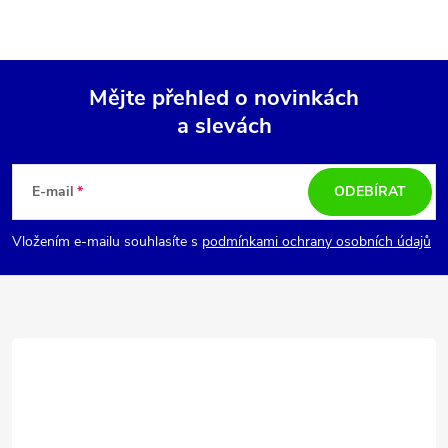
Mějte přehled o novinkách
a slevách
Z
á
E-mail
ODEBÍRAT
p
Vložením e-mailu souhlasíte s
podmínkami ochrany osobních údajů
a
t
í