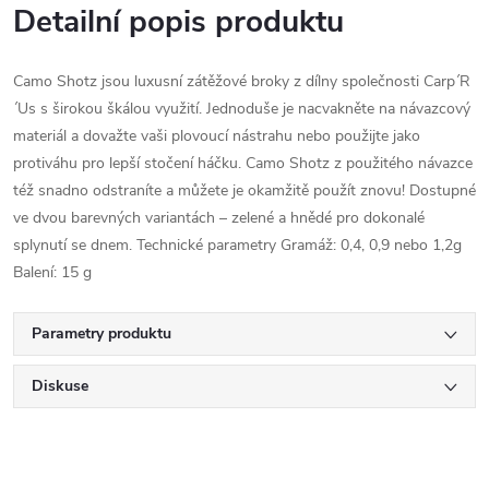
Detailní popis produktu
Camo Shotz jsou luxusní zátěžové broky z dílny společnosti Carp´R
´Us s širokou škálou využití. Jednoduše je nacvakněte na návazcový
materiál a dovažte vaši plovoucí nástrahu nebo použijte jako
protiváhu pro lepší stočení háčku. Camo Shotz z použitého návazce
též snadno odstraníte a můžete je okamžitě použít znovu! Dostupné
ve dvou barevných variantách – zelené a hnědé pro dokonalé
splynutí se dnem. Technické parametry Gramáž: 0,4, 0,9 nebo 1,2g
Balení: 15 g
Parametry produktu
Diskuse