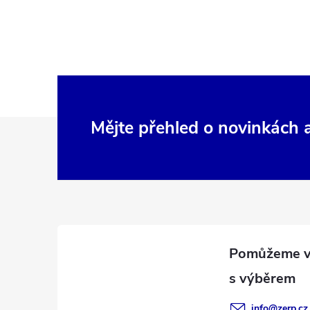
Z
Mějte přehled o novinkách
á
p
a
t
í
info
@
zerp.cz