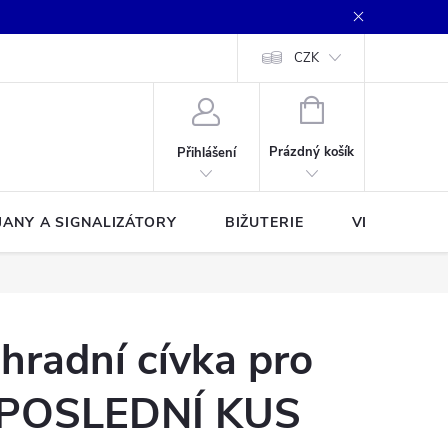
CZK
NÁKUPNÍ
KOŠÍK
Prázdný košík
Přihlášení
JANY A SIGNALIZÁTORY
BIŽUTERIE
VLASCE A Š
radní cívka pro
 POSLEDNÍ KUS