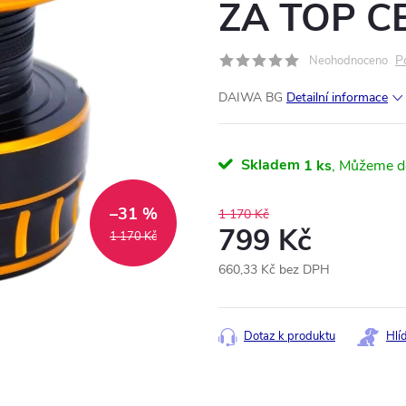
ZA TOP C
P
Neohodnoceno
DAIWA BG
Detailní informace
Skladem
1 ks
–31 %
1 170 Kč
799 Kč
1 170 Kč
660,33 Kč bez DPH
Měrná
cena:
Dotaz k produktu
Hlí