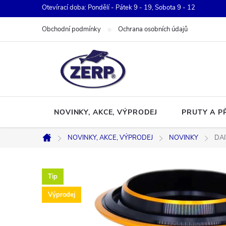
Přejít
Otevírací doba: Pondělí - Pátek 9 - 19, Sobota 9 - 12
na
Obchodní podmínky
Ochrana osobních údajů
obsah
NOVINKY, AKCE, VÝPRODEJ
PRUTY A P
NOVINKY, AKCE, VÝPRODEJ
NOVINKY
DAI
Domů
Tip
Výprodej