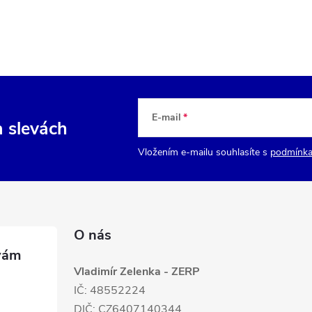
E-mail
a slevách
Vložením e-mailu souhlasíte s
podmínka
O nás
Vladimír Zelenka - ZERP
IČ: 48552224
DIČ: CZ6407140344