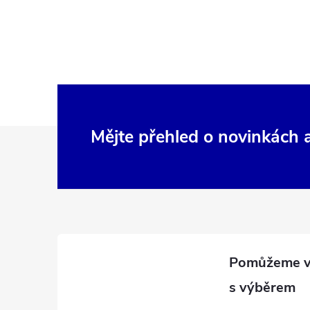
Z
Mějte přehled o novinkách
á
p
a
t