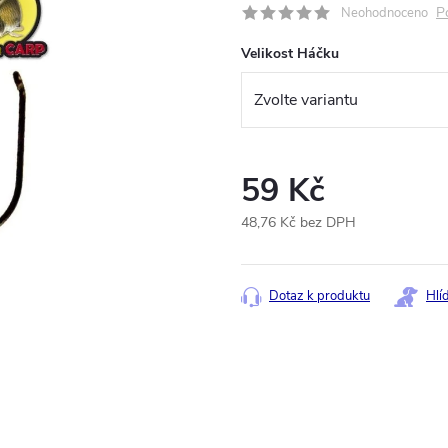
P
Neohodnoceno
Velikost Háčku
59 Kč
48,76 Kč bez DPH
Měrná
cena:
Dotaz k produktu
Hlí