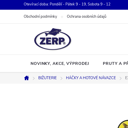
Přejít
Otevírací doba: Pondělí - Pátek 9 - 19, Sobota 9 - 12
na
Obchodní podmínky
Ochrana osobních údajů
obsah
NOVINKY, AKCE, VÝPRODEJ
PRUTY A P
BIŽUTERIE
HÁČKY A HOTOVÉ NÁVAZCE
E
Domů