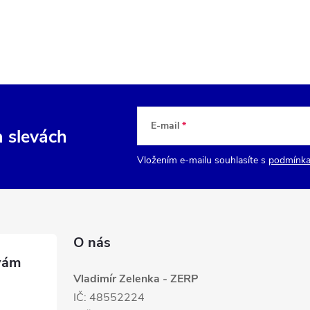
E-mail
a slevách
Vložením e-mailu souhlasíte s
podmínka
O nás
Vladimír Zelenka - ZERP
IČ: 48552224