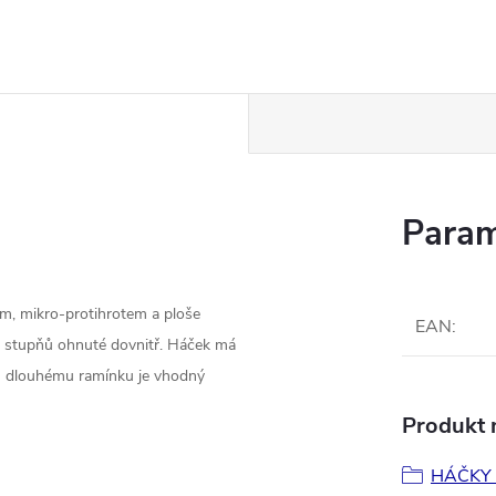
Param
m, mikro-protihrotem a ploše
EAN
:
i stupňů ohnuté dovnitř. Háček má
u dlouhému ramínku je vhodný
Produkt n
HÁČKY