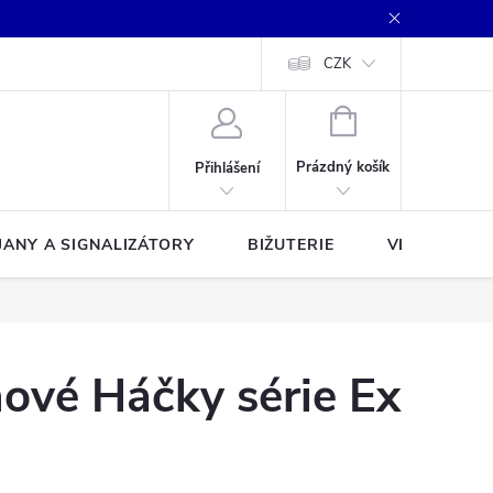
CZK
NÁKUPNÍ
KOŠÍK
Prázdný košík
Přihlášení
JANY A SIGNALIZÁTORY
BIŽUTERIE
VLASCE A Š
ové Háčky série Ex