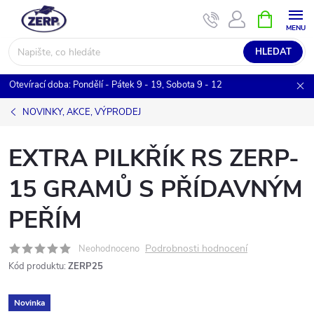
Přejít
NÁKUPNÍ
KOŠÍK
na
obsah
HLEDAT
Otevírací doba: Pondělí - Pátek 9 - 19, Sobota 9 - 12
NOVINKY, AKCE, VÝPRODEJ
EXTRA PILKŘÍK RS ZERP-
15 GRAMŮ S PŘÍDAVNÝM
PEŘÍM
Podrobnosti hodnocení
Neohodnoceno
Kód produktu:
ZERP25
Novinka