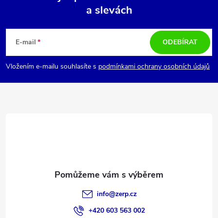
a slevách
Z
á
E-mail
ODEBÍRAT
p
Vložením e-mailu souhlasíte s
podmínkami ochrany osobních údajů
a
t
í
info
@
zerp.cz
+420 603 563 002