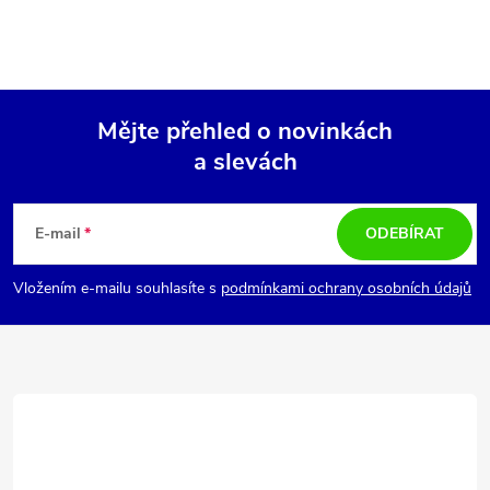
Mějte přehled o novinkách
a slevách
Z
á
E-mail
ODEBÍRAT
p
Vložením e-mailu souhlasíte s
podmínkami ochrany osobních údajů
a
t
í