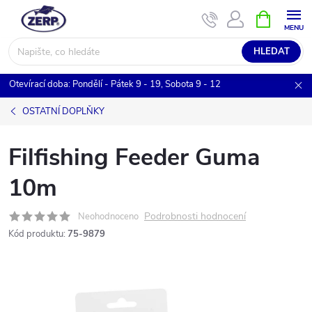
Přejít
NÁKUPNÍ
KOŠÍK
na
obsah
HLEDAT
Otevírací doba: Pondělí - Pátek 9 - 19, Sobota 9 - 12
OSTATNÍ DOPLŇKY
Filfishing Feeder Guma
10m
Podrobnosti hodnocení
Neohodnoceno
Kód produktu:
75-9879