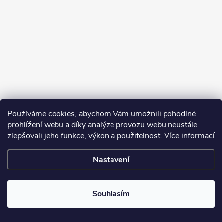
Informace pro vás
Používáme cookies, abychom Vám umožnili pohodlné
prohlížení webu a díky analýze provozu webu neustále
zlepšovali jeho funkce, výkon a použitelnost.
Více informací
Nastavení
Copyright 2026
ZERP Rybářské potřeby
. Všechna práva vyhrazena.
Souhlasím
Vytvořil Shoptet