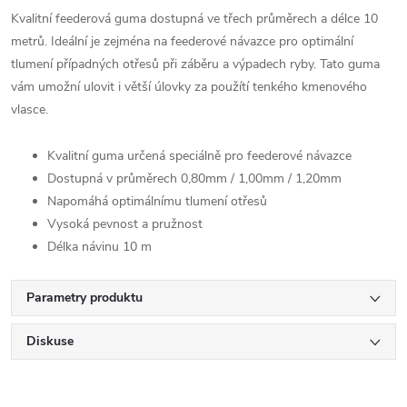
Kvalitní feederová guma dostupná ve třech průměrech a délce 10
metrů. Ideální je zejména na feederové návazce pro optimální
tlumení případných otřesů při záběru a výpadech ryby. Tato guma
vám umožní ulovit i větší úlovky za použítí tenkého kmenového
vlasce.
Kvalitní guma určená speciálně pro feederové návazce
Dostupná v průměrech 0,80mm / 1,00mm / 1,20mm
Napomáhá optimálnímu tlumení otřesů
Vysoká pevnost a pružnost
Délka návinu 10 m
Parametry produktu
Diskuse