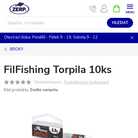
Přejít
NÁKUPNÍ
KOŠÍK
na
obsah
HLEDAT
Otevírací doba: Pondělí - Pátek 9 - 19, Sobota 9 - 12
BROKY
FilFishing Torpila 10ks
Podrobnosti hodnocení
Neohodnoceno
Kód produktu:
Zvolte variantu