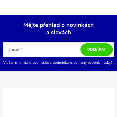
Mějte přehled o novinkách
a slevách
Z
á
E-mail
ODEBÍRAT
p
Vložením e-mailu souhlasíte s
podmínkami ochrany osobních údajů
a
t
í