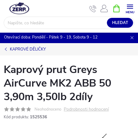
Přejít
NÁKUPNÍ
KOŠÍK
na
obsah
HLEDAT
Otevírací doba: Pondělí - Pátek 9 - 19, Sobota 9 - 12
KAPROVÉ DĚLIČKY
Kaprový prut Greys
AirCurve MK2 ABB 50
3,90m 3,50lb 2díly
Podrobnosti hodnocení
Neohodnoceno
Kód produktu:
1525536