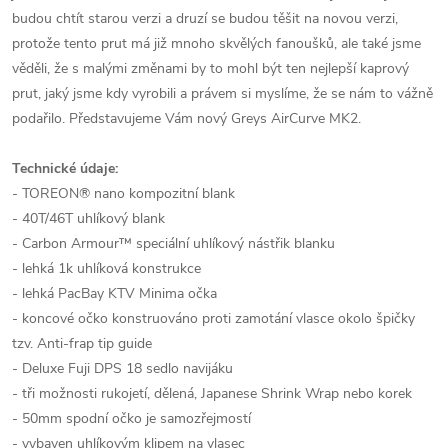
budou chtít starou verzi a druzí se budou těšit na novou verzi,
protože tento prut má již mnoho skvělých fanoušků, ale také jsme
věděli, že s malými změnami by to mohl být ten nejlepší kaprový
prut, jaký jsme kdy vyrobili a právem si myslíme, že se nám to vážně
podařilo. Představujeme Vám nový Greys AirCurve MK2.
Technické údaje:
- TOREON® nano kompozitní blank
- 40T/46T uhlíkový blank
- Carbon Armour™ speciální uhlíkový nástřik blanku
- lehká 1k uhlíková konstrukce
- lehká PacBay KTV Minima očka
- koncové očko konstruováno proti zamotání vlasce okolo špičky
tzv. Anti-frap tip guide
- Deluxe Fuji DPS 18 sedlo navijáku
- tři možnosti rukojetí, dělená, Japanese Shrink Wrap nebo korek
- 50mm spodní očko je samozřejmostí
- vybaven uhlíkovým klipem na vlasec