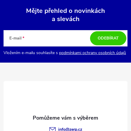
Mějte přehled o novinkách
a slevách
Z
á
E-mail
ODEBÍRAT
p
Vložením e-mailu souhlasíte s
podmínkami ochrany osobních údajů
a
t
í
info
@
zerp.cz