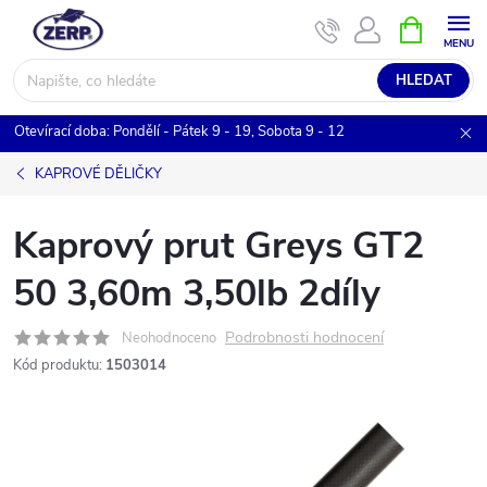
Přejít
NÁKUPNÍ
KOŠÍK
na
obsah
HLEDAT
Otevírací doba: Pondělí - Pátek 9 - 19, Sobota 9 - 12
KAPROVÉ DĚLIČKY
Kaprový prut Greys GT2
50 3,60m 3,50lb 2díly
Podrobnosti hodnocení
Neohodnoceno
Kód produktu:
1503014