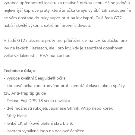
výrobce upřednostnil kvalitu za relativně nízkou cenu. Ač se jedná o
nejlevnější kaprové pruty, které značka Greys vyrábí, tak zakoupením
se vám dostane do ruky super prut na lov kaprů. Celá řada GT2
nabízí skvělý výkon s extrémní úrovní citlivosti.
V řadě GT2 naleznete pruty pro příbřežní lov, na tzv. šoulačku, pro
lov na řekách i jezerech, ale i pro lov, kdy je zapotřebí dosahovat
velké vzdálenosti s PVA punčochou.
Technické údaje:
- vysoce kvalitní Seaguide® očka
- koncové očka konstruováno proti zamotání vlasce okolo špičky
tzv. Anti-frap tip guide
- Deluxe Fuji DPS 18 sedlo navijáku
- dvě možnosti rukojetí, Japanese Shrink Wrap nebo korek
- šthlý blank
- lehké 1K uhlíkové pletení skrz blank
- laserem vypálené logo na ocelové čepičce