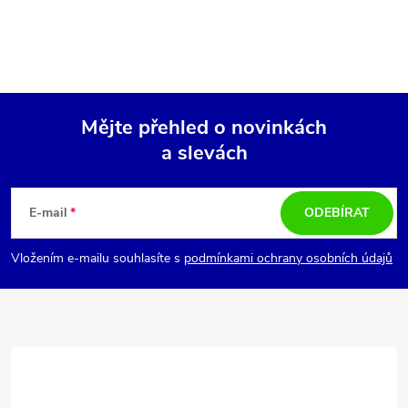
Mějte přehled o novinkách
a slevách
Z
á
E-mail
ODEBÍRAT
p
Vložením e-mailu souhlasíte s
podmínkami ochrany osobních údajů
a
t
í