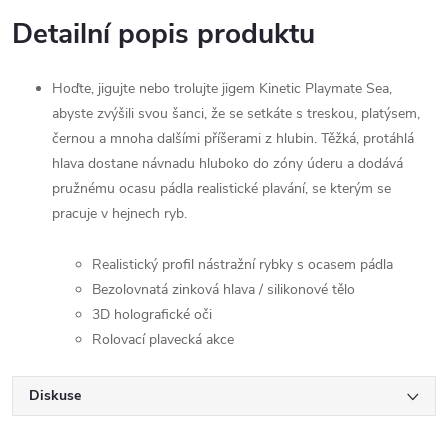
Detailní popis produktu
Hoďte, jigujte nebo trolujte jigem Kinetic Playmate Sea,
abyste zvýšili svou šanci, že se setkáte s treskou, platýsem,
černou a mnoha dalšími příšerami z hlubin. Těžká, protáhlá
hlava dostane návnadu hluboko do zóny úderu a dodává
pružnému ocasu pádla realistické plavání, se kterým se
pracuje v hejnech ryb.
Realistický profil nástražní rybky s ocasem pádla
Bezolovnatá zinková hlava / silikonové tělo
3D holografické oči
Rolovací plavecká akce
Diskuse