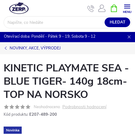
Přejít
NÁKUPNÍ
KOŠÍK
na
obsah
HLEDAT
Otevírací doba: Pondělí - Pátek 9 - 19, Sobota 9 - 12
NOVINKY, AKCE, VÝPRODEJ
KINETIC PLAYMATE SEA -
BLUE TIGER- 140g 18cm-
TOP NA NORSKO
Podrobnosti hodnocení
Neohodnoceno
Kód produktu:
E207-489-200
Novinka