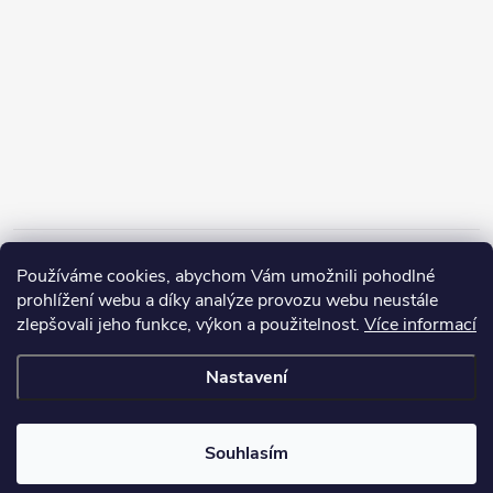
Informace pro vás
Používáme cookies, abychom Vám umožnili pohodlné
prohlížení webu a díky analýze provozu webu neustále
zlepšovali jeho funkce, výkon a použitelnost.
Více informací
Nastavení
Copyright 2026
ZERP Rybářské potřeby
. Všechna práva vyhrazena.
Souhlasím
Vytvořil Shoptet