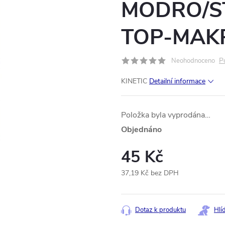
MODRO/S
TOP-MAKR
P
Neohodnoceno
KINETIC
Detailní informace
Položka byla vyprodána…
Objednáno
45 Kč
37,19 Kč bez DPH
Měrná
cena:
Dotaz k produktu
Hlí