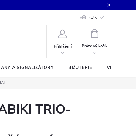
CZK
NÁKUPNÍ
KOŠÍK
Prázdný košík
Přihlášení
JANY A SIGNALIZÁTORY
BIŽUTERIE
VLASCE A Š
IAL
ABIKI TRIO-