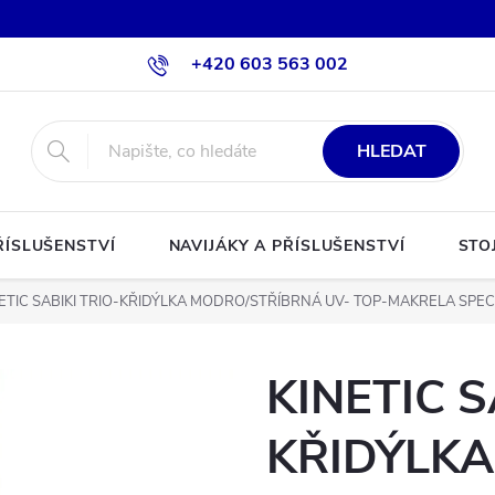
+420 603 563 002
HLEDAT
ŘÍSLUŠENSTVÍ
NAVIJÁKY A PŘÍSLUŠENSTVÍ
STO
ETIC SABIKI TRIO-KŘIDÝLKA MODRO/STŘÍBRNÁ UV- TOP-MAKRELA SPEC
KINETIC S
KŘIDÝLKA