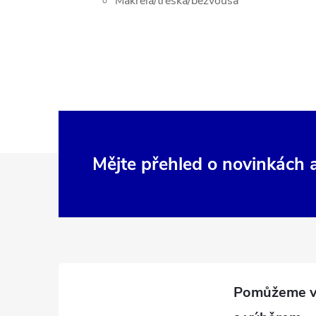
Makrela/treska/bezvousá
Z
Mějte přehled o novinkách
á
p
a
t