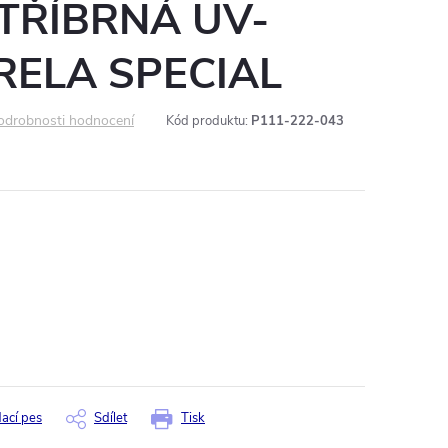
TŘÍBRNÁ UV-
ELA SPECIAL
odrobnosti hodnocení
Kód produktu:
P111-222-043
dací pes
Sdílet
Tisk