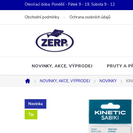
Přejít
Otevírací doba: Pondělí - Pátek 9 - 19, Sobota 9 - 12
na
Obchodní podmínky
Ochrana osobních údajů
obsah
NOVINKY, AKCE, VÝPRODEJ
PRUTY A P
NOVINKY, AKCE, VÝPRODEJ
NOVINKY
KIN
Domů
Novinka
Tip