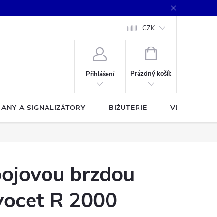
CZK
NÁKUPNÍ
KOŠÍK
Prázdný košík
Přihlášení
JANY A SIGNALIZÁTORY
BIŽUTERIE
VLASCE A Š
bojovou brzdou
vocet R 2000