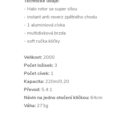
Technické údaje:
- Halo rotor se super sílou
- instant anti reverz zpětného chodu
- 1 aluminiová cívka
- multidisková brzda
- soft ručka kličky
Velikost:
2000
Počet ložisek:
3
Počet cívek:
1
Kapacita:
220m/0,20
Převod:
5,4:1
Návin na jedno otočení kličkou:
64cm
Váha:
273g