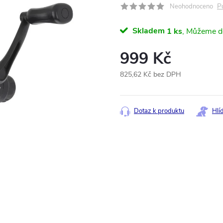
P
Neohodnoceno
Skladem
1 ks
999 Kč
825,62 Kč bez DPH
Měrná
cena:
Dotaz k produktu
Hlí