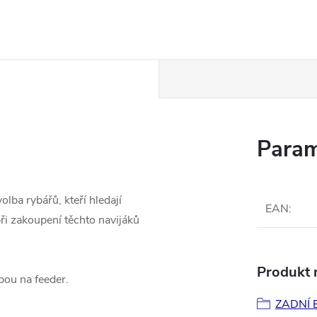
Param
olba rybářů, kteří hledají
EAN
:
ři zakoupení těchto navijáků
Produkt n
bou na feeder.
ZADNÍ 