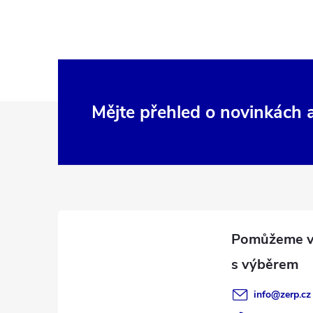
Z
Mějte přehled o novinkách
á
p
a
t
í
info
@
zerp.cz