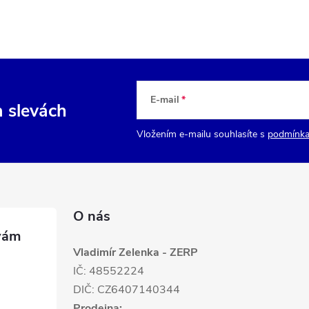
E-mail
a slevách
Vložením e-mailu souhlasíte s
podmínka
O nás
Vladimír Zelenka - ZERP
IČ: 48552224
DIČ: CZ6407140344
Prodejna: