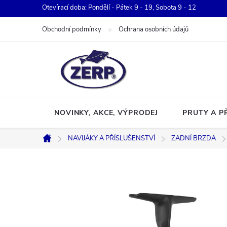
Přejít
Otevírací doba: Pondělí - Pátek 9 - 19, Sobota 9 - 12
na
Obchodní podmínky
Ochrana osobních údajů
obsah
NOVINKY, AKCE, VÝPRODEJ
PRUTY A P
NAVIJÁKY A PŘÍSLUŠENSTVÍ
ZADNÍ BRZDA
Domů