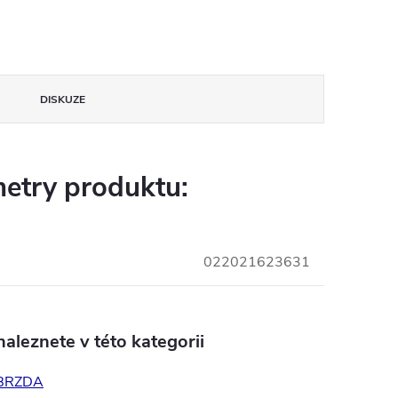
DISKUZE
etry produktu:
022021623631
aleznete v této kategorii
BRZDA