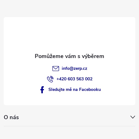
a
t
í
info
@
zerp.cz
+420 603 563 002
Sledujte mě na Facebooku
O nás