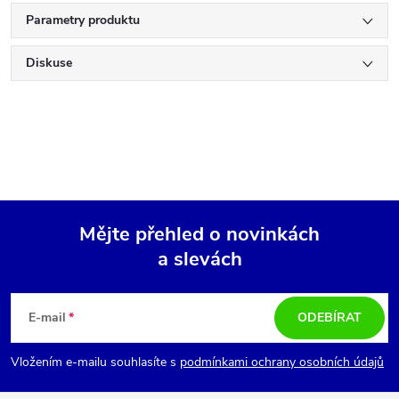
Parametry produktu
Diskuse
Mějte přehled o novinkách
a slevách
Z
á
E-mail
ODEBÍRAT
p
Vložením e-mailu souhlasíte s
podmínkami ochrany osobních údajů