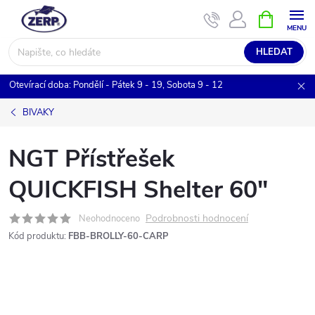
Přejít
NÁKUPNÍ
KOŠÍK
na
obsah
HLEDAT
Otevírací doba: Pondělí - Pátek 9 - 19, Sobota 9 - 12
BIVAKY
NGT Přístřešek
QUICKFISH Shelter 60"
Podrobnosti hodnocení
Neohodnoceno
Kód produktu:
FBB-BROLLY-60-CARP