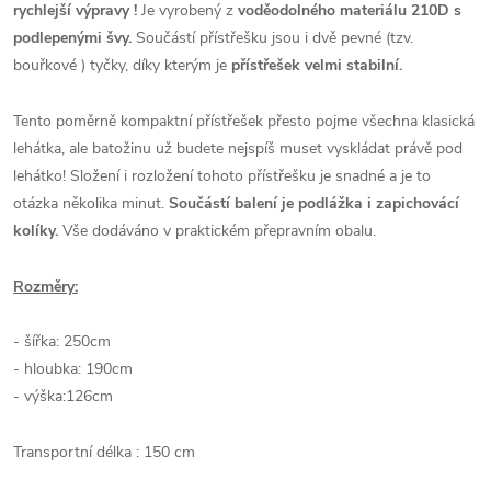
rychlejší výpravy !
Je vyrobený z
voděodolného materiálu 210D s
podlepenými švy.
Součástí přístřešku jsou i dvě pevné (tzv.
bouřkové ) tyčky, díky kterým je
přístřešek velmi stabilní.
Tento poměrně kompaktní přístřešek přesto pojme všechna klasická
lehátka, ale batožinu už budete nejspíš muset vyskládat právě pod
lehátko! Složení i rozložení tohoto přístřešku je snadné a je to
otázka několika minut.
Součástí balení je podlážka i zapichovácí
kolíky.
Vše dodáváno v praktickém přepravním obalu.
Rozměry:
- šířka: 250cm
- hloubka: 190cm
- výška:126cm
Transportní délka : 150 cm