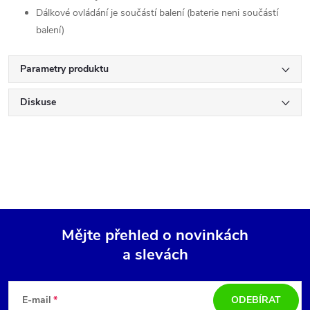
Dálkové ovládání je součástí balení (baterie neni součástí
balení)
Parametry produktu
Diskuse
Mějte přehled o novinkách
a slevách
Z
á
E-mail
ODEBÍRAT