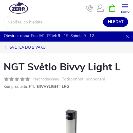
Přejít
NÁKUPNÍ
KOŠÍK
na
obsah
HLEDAT
Otevírací doba: Pondělí - Pátek 9 - 19, Sobota 9 - 12
SVĚTLA DO BIVAKU
NGT Světlo Bivvy Light L
Podrobnosti hodnocení
Neohodnoceno
Kód produktu:
FTL-BIVVYLIGHT-LRG