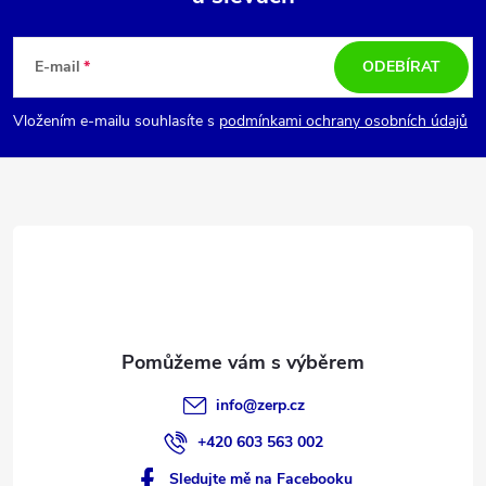
Z
á
E-mail
ODEBÍRAT
p
Vložením e-mailu souhlasíte s
podmínkami ochrany osobních údajů
a
t
í
info
@
zerp.cz
+420 603 563 002
Sledujte mě na Facebooku