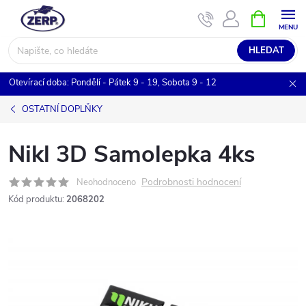
Přejít
NÁKUPNÍ
KOŠÍK
na
obsah
HLEDAT
Otevírací doba: Pondělí - Pátek 9 - 19, Sobota 9 - 12
OSTATNÍ DOPLŇKY
Nikl 3D Samolepka 4ks
Podrobnosti hodnocení
Neohodnoceno
Kód produktu:
2068202