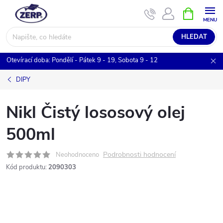
Přejít
NÁKUPNÍ
KOŠÍK
na
obsah
HLEDAT
Otevírací doba: Pondělí - Pátek 9 - 19, Sobota 9 - 12
DIPY
Nikl Čistý lososový olej
500ml
Podrobnosti hodnocení
Neohodnoceno
Kód produktu:
2090303