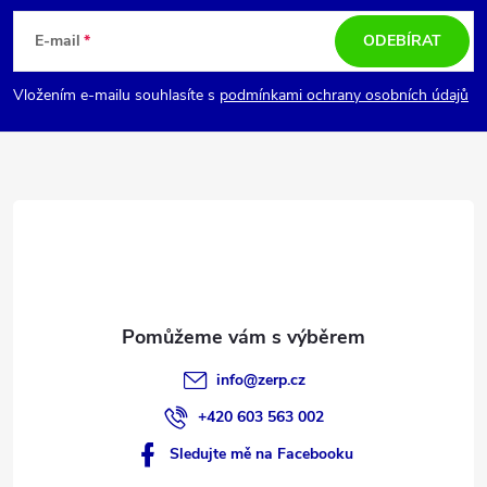
á
E-mail
ODEBÍRAT
p
Vložením e-mailu souhlasíte s
podmínkami ochrany osobních údajů
a
t
í
info
@
zerp.cz
+420 603 563 002
Sledujte mě na Facebooku