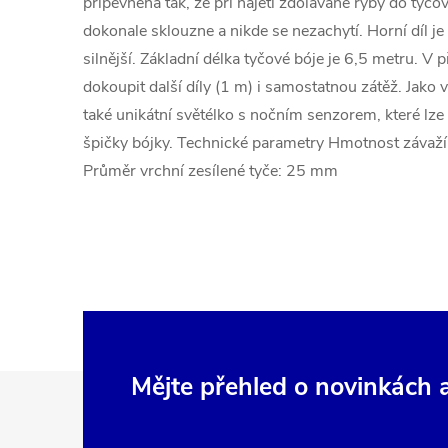
připevněna tak, že při najetí zdolávané ryby do tyčo
dokonale sklouzne a nikde se nezachytí. Horní díl je
silnější. Základní délka tyčové bóje je 6,5 metru. V
dokoupit další díly (1 m) i samostatnou zátěž. Jako v
také unikátní světélko s nočním senzorem, které lz
špičky bójky. Technické parametry Hmotnost závaží
Průměr vrchní zesílené tyče: 25 mm
Z
Mějte přehled o novinkách
á