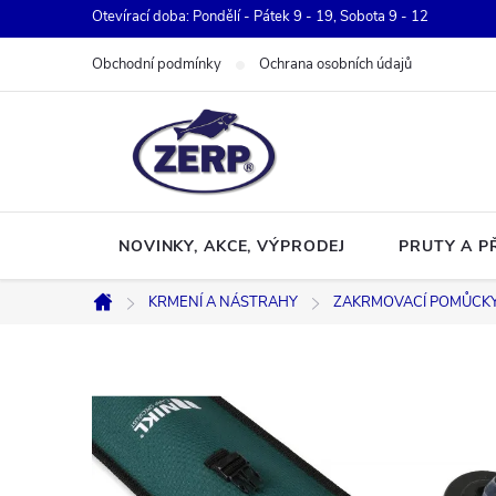
Přejít
Otevírací doba: Pondělí - Pátek 9 - 19, Sobota 9 - 12
na
Obchodní podmínky
Ochrana osobních údajů
obsah
NOVINKY, AKCE, VÝPRODEJ
PRUTY A P
KRMENÍ A NÁSTRAHY
ZAKRMOVACÍ POMŮCK
Domů