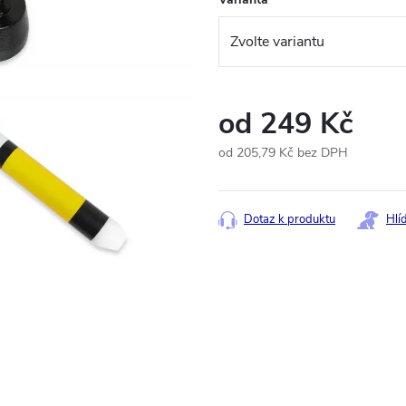
od
249 Kč
od
205,79 Kč
bez DPH
Měrná
cena:
Dotaz k produktu
Hlí