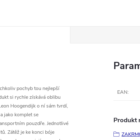
Param
chkoliv pochyb tou nejlepší
EAN
:
ukt si rychle získává oblibu
 Leon Hoogendijk o ní sám tvrdí,
na jako komplet se
Produkt n
 transportním pouzdře. Jednotlivé
ů. Zátěž je ke konci bóje
ZAKRM