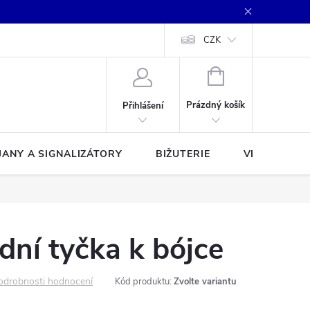
CZK
NÁKUPNÍ
KOŠÍK
Prázdný košík
Přihlášení
JANY A SIGNALIZÁTORY
BIŽUTERIE
VLASCE A Š
dní tyčka k bójce
odrobnosti hodnocení
Kód produktu:
Zvolte variantu