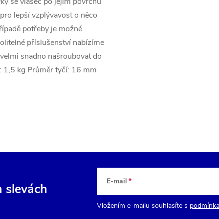
vky se vlasec po jejím povrchu
 pro lepší vzplývavost o něco
 případě potřeby je možné
olitelné příslušenství nabízíme
e velmi snadno našroubovat do
: 1,5 kg Průměr tyčí: 16 mm
E-mail
a slevách
Vložením e-mailu souhlasíte s
podmínka