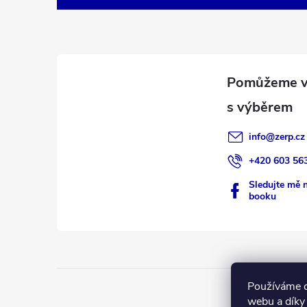
p
a
t
í
info
@
zerp.cz
+420 603 56
Sledujte mě 
booku
Používáme c
webu a díky