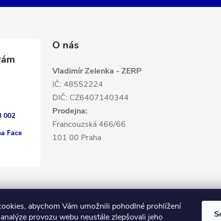
O nás
Vladimír Zelenka - ZERP
IČ: 48552224
DIČ: CZ6407140344
Prodejna:
3 002
Francouzská 466/66
na Face
101 00 Praha
ookies, abychom Vám umožnili pohodlné prohlížení
S
 analýze provozu webu neustále zlepšovali jeho