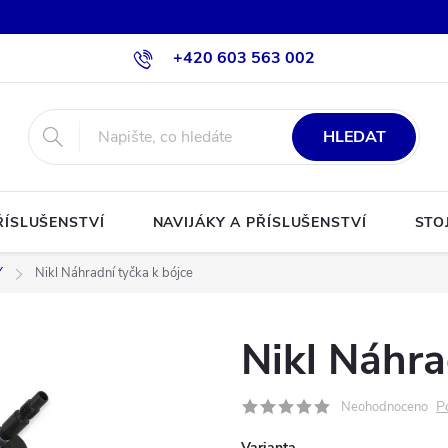
+420 603 563 002
HLEDAT
ŘÍSLUŠENSTVÍ
NAVIJÁKY A PŘÍSLUŠENSTVÍ
STO
Y
Nikl Náhradní tyčka k bójce
Nikl Náhra
P
Neohodnoceno
Varianta