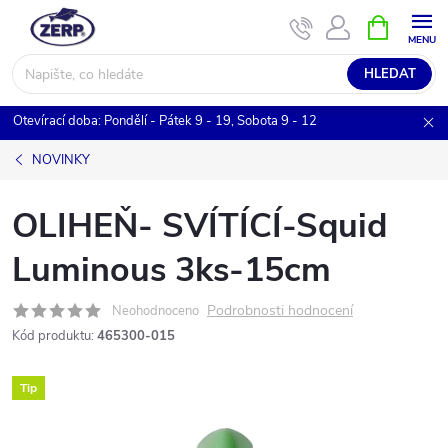
Přejít
NÁKUPNÍ
KOŠÍK
na
obsah
HLEDAT
Otevírací doba: Pondělí - Pátek 9 - 19, Sobota 9 - 12
NOVINKY
OLIHEŇ- SVÍTÍCÍ-Squid
Luminous 3ks-15cm
Podrobnosti hodnocení
Neohodnoceno
Kód produktu:
465300-015
Tip