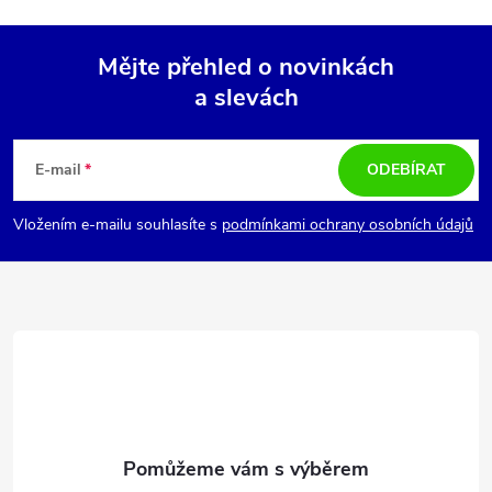
Mějte přehled o novinkách
a slevách
Z
á
E-mail
ODEBÍRAT
p
Vložením e-mailu souhlasíte s
podmínkami ochrany osobních údajů
a
t
í