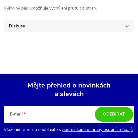
Výkyvný pás umožňuje vychýlení prutu do stran.
Diskuse
Mějte přehled o novinkách
a slevách
Z
á
E-mail
ODEBÍRAT
p
Vložením e-mailu souhlasíte s
podmínkami ochrany osobních údajů