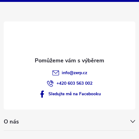
a
t
í
info
@
zerp.cz
+420 603 563 002
Sledujte mě na Facebooku
O nás