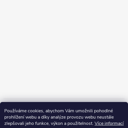
Informace pro vás
Používáme cookies, abychom Vám umožnili pohodlné
prohlížení webu a díky analýze provozu webu neustále
zlepšovali jeho funkce, výkon a použitelnost.
Více informací