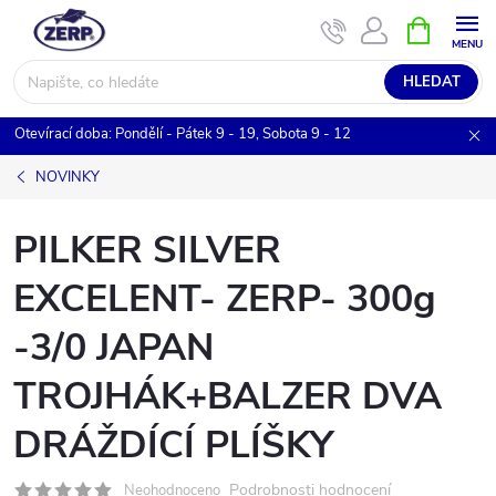
Přejít
NÁKUPNÍ
KOŠÍK
na
obsah
HLEDAT
Otevírací doba: Pondělí - Pátek 9 - 19, Sobota 9 - 12
NOVINKY
PILKER SILVER
EXCELENT- ZERP- 300g
-3/0 JAPAN
TROJHÁK+BALZER DVA
DRÁŽDÍCÍ PLÍŠKY
Podrobnosti hodnocení
Neohodnoceno