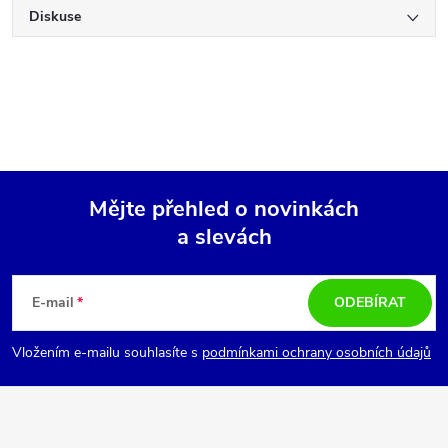
Diskuse
Mějte přehled o novinkách
a slevách
Z
á
E-mail
ODEBÍRAT
p
Vložením e-mailu souhlasíte s
podmínkami ochrany osobních údajů
a