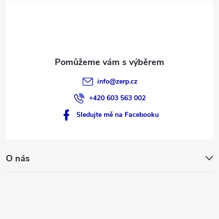
t
í
info
@
zerp.cz
+420 603 563 002
Sledujte mě na Facebooku
O nás