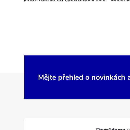
Z
Mějte přehled o novinkách
á
p
a