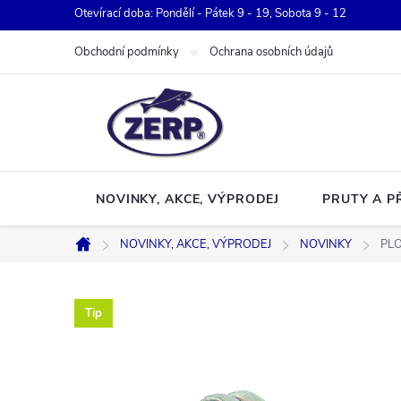
Přejít
Otevírací doba: Pondělí - Pátek 9 - 19, Sobota 9 - 12
na
Obchodní podmínky
Ochrana osobních údajů
obsah
NOVINKY, AKCE, VÝPRODEJ
PRUTY A P
NOVINKY, AKCE, VÝPRODEJ
NOVINKY
PL
Domů
Tip