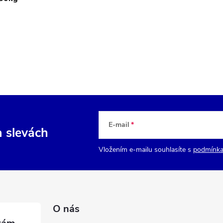
E-mail
a slevách
Vložením e-mailu souhlasíte s
podmínka
O nás