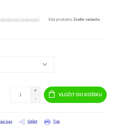
odrobnosti hodnocení
Kód produktu:
Zvolte variantu
VLOŽIT DO KOŠÍKU
dací pes
Sdílet
Tisk