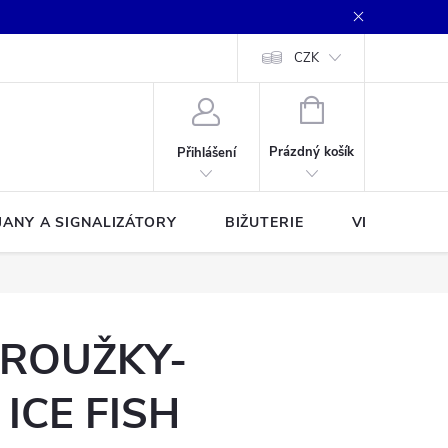
CZK
NÁKUPNÍ
KOŠÍK
Prázdný košík
Přihlášení
JANY A SIGNALIZÁTORY
BIŽUTERIE
VLASCE A Š
KROUŽKY-
ICE FISH