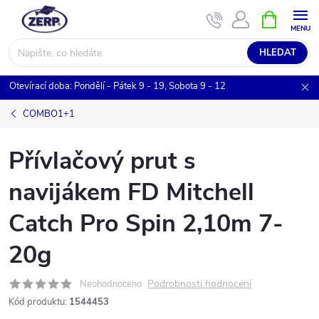
Přejít
NÁKUPNÍ
KOŠÍK
na
obsah
HLEDAT
Otevírací doba: Pondělí - Pátek 9 - 19, Sobota 9 - 12
COMBO1+1
Přívlačový prut s
navijákem FD Mitchell
Catch Pro Spin 2,10m 7-
20g
Podrobnosti hodnocení
Neohodnoceno
Kód produktu:
1544453