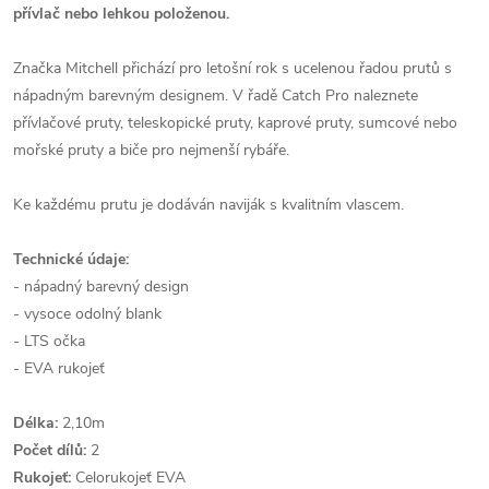
přívlač nebo lehkou položenou.
Značka Mitchell přichází pro letošní rok s ucelenou řadou prutů s
nápadným barevným designem. V řadě Catch Pro naleznete
přívlačové pruty, teleskopické pruty, kaprové pruty, sumcové nebo
mořské pruty a biče pro nejmenší rybáře.
Ke každému prutu je dodáván naviják s kvalitním vlascem.
Technické údaje:
- nápadný barevný design
- vysoce odolný blank
- LTS očka
- EVA rukojeť
Délka:
2,10m
Počet dílů:
2
Rukojeť:
Celorukojeť EVA