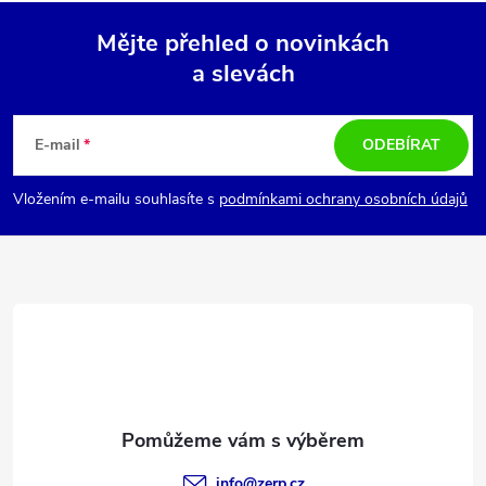
Mějte přehled o novinkách
a slevách
Z
á
E-mail
ODEBÍRAT
p
Vložením e-mailu souhlasíte s
podmínkami ochrany osobních údajů
a
t
í
info
@
zerp.cz