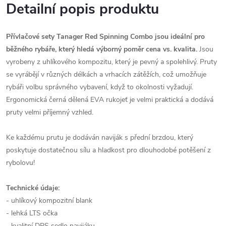
Detailní popis produktu
Přívlačové sety Tanager Red Spinning Combo jsou ideální pro
běžného rybáře, který hledá výborný poměr cena vs. kvalita.
Jsou
vyrobeny z uhlíkového kompozitu, který je pevný a spolehlivý. Pruty
se vyrábějí v různých délkách a vrhacích zátěžích, což umožňuje
rybáři volbu správného vybavení, když to okolnosti vyžadují.
Ergonomická černá dělená EVA rukojeť je velmi praktická a dodává
pruty velmi příjemný vzhled.
Ke každému prutu je dodáván naviják s přední brzdou, který
poskytuje dostatečnou sílu a hladkost pro dlouhodobé potěšení z
rybolovu!
Technické údaje:
- uhlíkový kompozitní blank
- lehká LTS očka
- kvalitní DPS sedlo navijáku