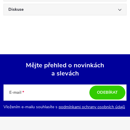
Diskuse
Mějte přehled o novinkách
a slevách
Z
á
E-mail
ODEBÍRAT
p
Vložením e-mailu souhlasíte s
podmínkami ochrany osobních údajů
a