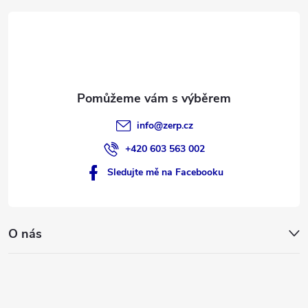
t
í
info
@
zerp.cz
+420 603 563 002
Sledujte mě na Facebooku
O nás