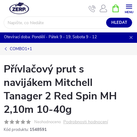
Přejít
NÁKUPNÍ
KOŠÍK
na
obsah
HLEDAT
Otevírací doba: Pondělí - Pátek 9 - 19, Sobota 9 - 12
COMBO1+1
Přívlačový prut s
navijákem Mitchell
Tanager 2 Red Spin MH
2,10m 10-40g
Podrobnosti hodnocení
Neohodnoceno
Kód produktu:
1548591