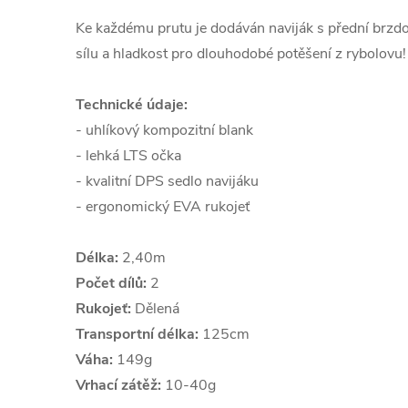
Ke každému prutu je dodáván naviják s přední brzdo
sílu a hladkost pro dlouhodobé potěšení z rybolovu!
Technické údaje:
- uhlíkový kompozitní blank
- lehká LTS očka
- kvalitní DPS sedlo navijáku
- ergonomický EVA rukojeť
Délka:
2,40m
Počet dílů:
2
Rukojeť:
Dělená
Transportní délka:
125cm
Váha:
149g
Vrhací zátěž:
10-40g