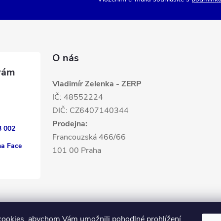
O nás
Vladimír Zelenka - ZERP
IČ: 48552224
DIČ: CZ6407140344
Prodejna:
3 002
Francouzská 466/66
na Face
101 00 Praha
ookies, abychom Vám umožnili pohodlné prohlížení