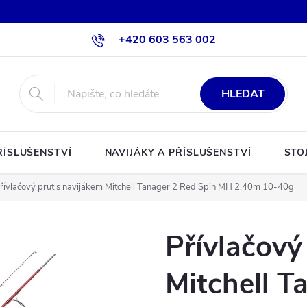
+420 603 563 002
HLEDAT
ŘÍSLUŠENSTVÍ
NAVIJÁKY A PŘÍSLUŠENSTVÍ
STO
řívlačový prut s navijákem Mitchell Tanager 2 Red Spin MH 2,40m 10-40g
Přívlačový
Mitchell T