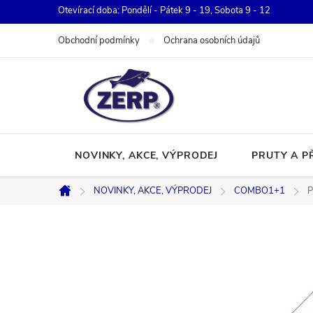
Přejít
Otevírací doba: Pondělí - Pátek 9 - 19, Sobota 9 - 12
na
Obchodní podmínky
Ochrana osobních údajů
obsah
NOVINKY, AKCE, VÝPRODEJ
PRUTY A P
NOVINKY, AKCE, VÝPRODEJ
COMBO1+1
P
Domů