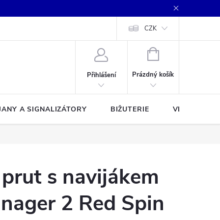
CZK
NÁKUPNÍ
KOŠÍK
Prázdný košík
Přihlášení
JANY A SIGNALIZÁTORY
BIŽUTERIE
VLASCE A Š
 prut s navijákem
anager 2 Red Spin