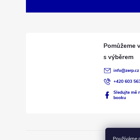
á
p
a
t
í
info
@
zerp.cz
+420 603 56
Sledujte mě 
booku
Používáme c