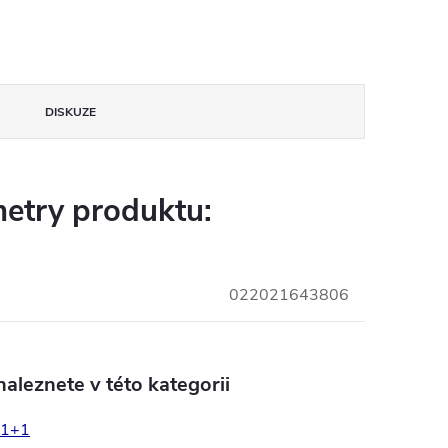
DISKUZE
etry produktu:
022021643806
aleznete v této kategorii
1+1