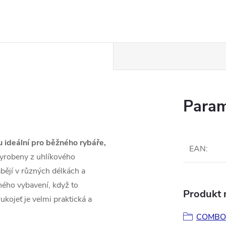
Param
 ideální pro běžného rybáře,
EAN
:
yrobeny z uhlíkového
ábějí v různých délkách a
ného vybavení, když to
Produkt n
kojeť je velmi praktická a
COMBO