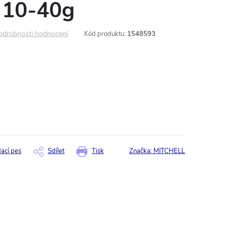
 10-40g
odrobnosti hodnocení
Kód produktu:
1548593
dací pes
Sdílet
Tisk
Značka:
MITCHELL