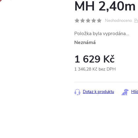
MH 2,40m
P
Neohodnoceno
Položka byla vyprodána…
Neznámá
1 629 Kč
1 346,28 Kč bez DPH
Měrná
cena:
Dotaz k produktu
Hlí