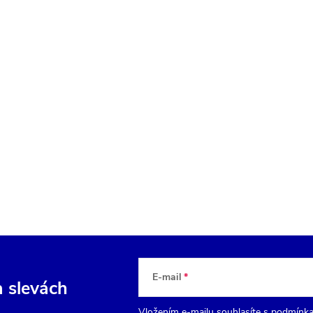
E-mail
a slevách
Vložením e-mailu souhlasíte s
podmínka