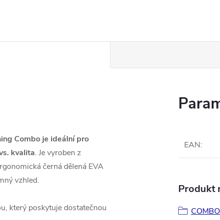
Param
ing Combo je ideální pro
EAN
:
s. kvalita
. Je vyroben z
 Ergonomická černá dělená EVA
emný vzhled.
Produkt n
u, který poskytuje dostatečnou
COMBO