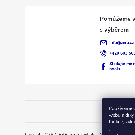
a
t
í
info
@
zerp.cz
+420 603 56
Sledujte mě 
booku
Používáme c
webu a díky
funkce, výko
Copyright 2026
ZERP Rybářské potřeby
. Všechna práva vyhra