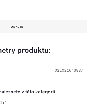
DISKUZE
etry produktu:
022021643837
aleznete v této kategorii
1+1