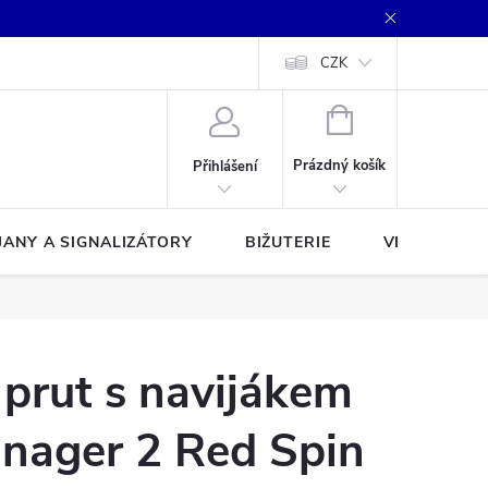
CZK
NÁKUPNÍ
KOŠÍK
Prázdný košík
Přihlášení
JANY A SIGNALIZÁTORY
BIŽUTERIE
VLASCE A Š
 prut s navijákem
anager 2 Red Spin