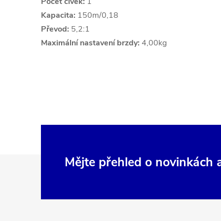
Počet cívek:
1
Kapacita:
150m/0,18
Převod:
5,2:1
Maximální nastavení brzdy:
4,00kg
Z
Mějte přehled o novinkách
á
p