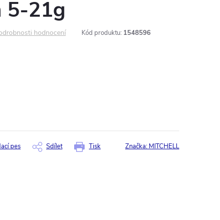
m 5-21g
odrobnosti hodnocení
Kód produktu:
1548596
dací pes
Sdílet
Tisk
Značka:
MITCHELL