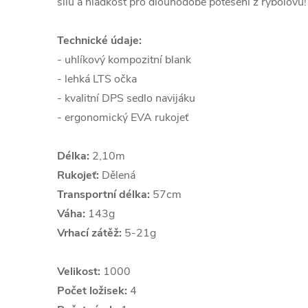
sílu a hladkost pro dlouhodobé potěšení z rybolovu!
Technické údaje:
- uhlíkový kompozitní blank
- lehká LTS očka
- kvalitní DPS sedlo navijáku
- ergonomický EVA rukojeť
Délka:
2,10m
Rukojeť:
Dělená
Transportní délka:
57cm
Váha:
143g
Vrhací zátěž:
5-21g
Velikost:
1000
Počet ložisek:
4