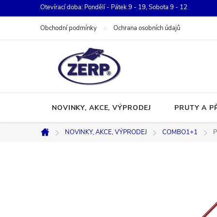
Přejít
Otevírací doba: Pondělí - Pátek 9 - 19, Sobota 9 - 12
na
Obchodní podmínky
Ochrana osobních údajů
obsah
NOVINKY, AKCE, VÝPRODEJ
PRUTY A P
NOVINKY, AKCE, VÝPRODEJ
COMBO1+1
P
Domů