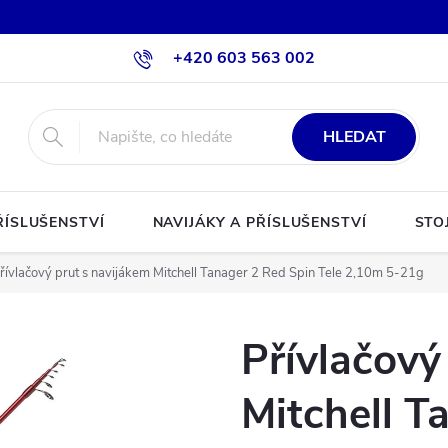
+420 603 563 002
HLEDAT
ŘÍSLUŠENSTVÍ
NAVIJÁKY A PŘÍSLUŠENSTVÍ
STO
řívlačový prut s navijákem Mitchell Tanager 2 Red Spin Tele 2,10m 5-21g
Přívlačový
Mitchell T