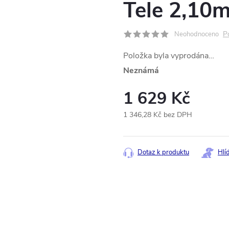
Tele 2,10
P
Neohodnoceno
Položka byla vyprodána…
Neznámá
1 629 Kč
1 346,28 Kč bez DPH
Měrná
cena:
Dotaz k produktu
Hlí