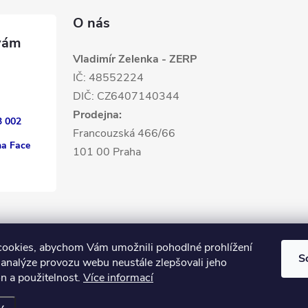
O nás
Vladimír Zelenka - ZERP
IČ: 48552224
DIČ: CZ6407140344
Prodejna:
3 002
Francouzská 466/66
na Face
101 00 Praha
ookies, abychom Vám umožnili pohodlné prohlížení
S
 analýze provozu webu neustále zlepšovali jeho
n a použitelnost.
Více informací
zena.