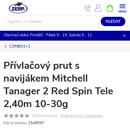
Přejít
NÁKUPNÍ
KOŠÍK
na
obsah
HLEDAT
Otevírací doba: Pondělí - Pátek 9 - 19, Sobota 9 - 12
COMBO1+1
Přívlačový prut s
navijákem Mitchell
Tanager 2 Red Spin Tele
2,40m 10-30g
Podrobnosti hodnocení
Neohodnoceno
Kód produktu:
1548597