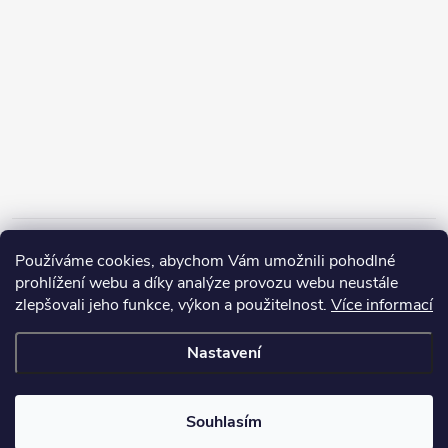
Informace pro vás
Používáme cookies, abychom Vám umožnili pohodlné
prohlížení webu a díky analýze provozu webu neustále
zlepšovali jeho funkce, výkon a použitelnost.
Více informací
Nastavení
Copyright 2026
ZERP Rybářské potřeby
. Všechna práva vyhrazena.
Souhlasím
Vytvořil Shoptet