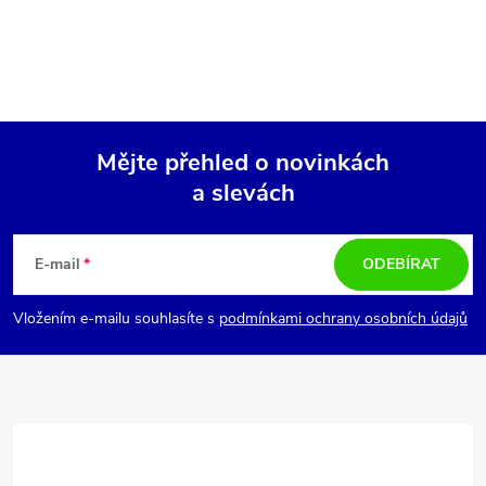
Mějte přehled o novinkách
a slevách
Z
á
E-mail
ODEBÍRAT
p
Vložením e-mailu souhlasíte s
podmínkami ochrany osobních údajů
a
t
í