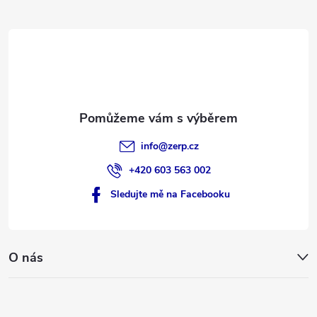
t
í
info
@
zerp.cz
+420 603 563 002
Sledujte mě na Facebooku
O nás