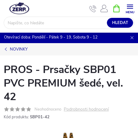
Přejít
NÁKUPNÍ
KOŠÍK
na
obsah
HLEDAT
Otevírací doba: Pondělí - Pátek 9 - 19, Sobota 9 - 12
NOVINKY
PROS - Prsačky SBP01
PVC PREMIUM šedé, vel.
42
Podrobnosti hodnocení
Neohodnoceno
Kód produktu:
SBP01-42