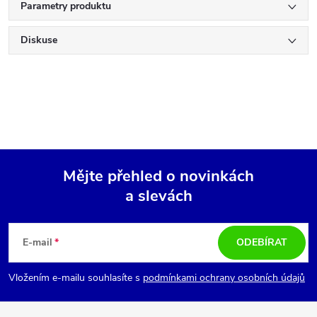
Parametry produktu
Diskuse
Mějte přehled o novinkách
a slevách
Z
á
E-mail
ODEBÍRAT
p
Vložením e-mailu souhlasíte s
podmínkami ochrany osobních údajů
a