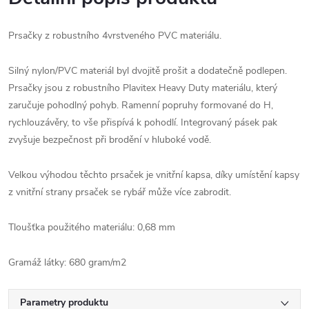
Prsačky z robustního 4vrstveného PVC materiálu.
Silný nylon/PVC materiál byl dvojitě prošit a dodatečně podlepen.
Prsačky jsou z robustního Plavitex Heavy Duty materiálu, který
zaručuje pohodlný pohyb. Ramenní popruhy formované do H,
rychlouzávěry, to vše přispívá k pohodlí. Integrovaný pásek pak
zvyšuje bezpečnost při brodění v hluboké vodě.
Velkou výhodou těchto prsaček je vnitřní kapsa, díky umístění kapsy
z vnitřní strany prsaček se rybář může více zabrodit.
Tloušťka použitého materiálu: 0,68 mm
Gramáž látky: 680 gram/m2
Parametry produktu