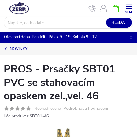
Přejít
NÁKUPNÍ
KOŠÍK
na
obsah
HLEDAT
Otevírací doba: Pondělí - Pátek 9 - 19, Sobota 9 - 12
NOVINKY
PROS - Prsačky SBT01
PVC se stahovacím
opaskem zel.,vel. 46
Podrobnosti hodnocení
Neohodnoceno
Kód produktu:
SBT01-46