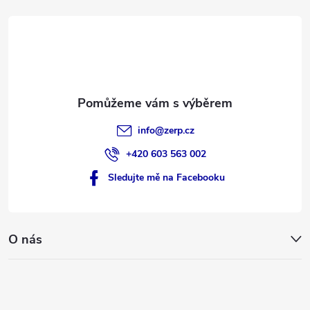
t
í
info
@
zerp.cz
+420 603 563 002
Sledujte mě na Facebooku
O nás