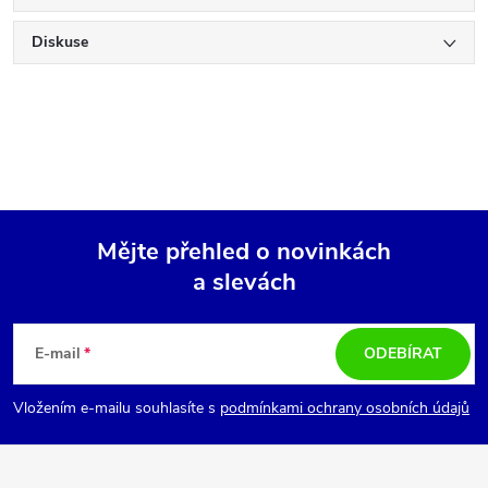
Diskuse
Mějte přehled o novinkách
a slevách
Z
á
E-mail
ODEBÍRAT
p
Vložením e-mailu souhlasíte s
podmínkami ochrany osobních údajů
a