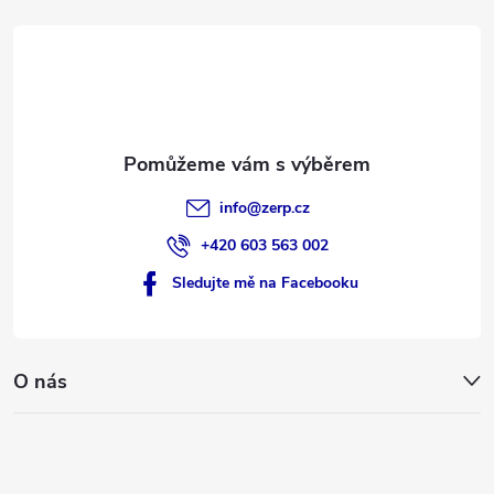
t
í
info
@
zerp.cz
+420 603 563 002
Sledujte mě na Facebooku
O nás