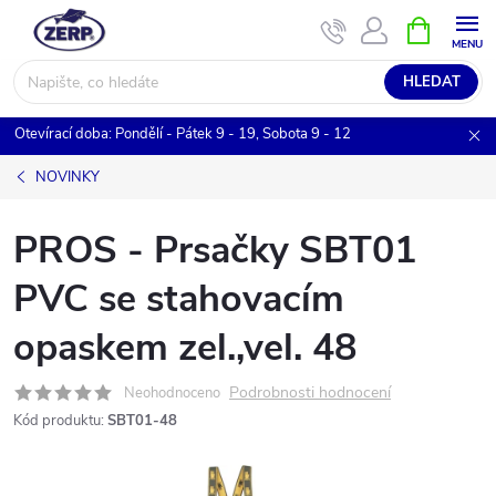
Přejít
NÁKUPNÍ
KOŠÍK
na
obsah
HLEDAT
Otevírací doba: Pondělí - Pátek 9 - 19, Sobota 9 - 12
NOVINKY
PROS - Prsačky SBT01
PVC se stahovacím
opaskem zel.,vel. 48
Podrobnosti hodnocení
Neohodnoceno
Kód produktu:
SBT01-48