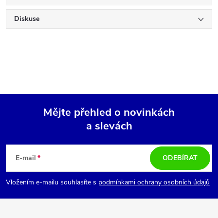
Diskuse
Mějte přehled o novinkách
a slevách
Z
á
E-mail
ODEBÍRAT
p
Vložením e-mailu souhlasíte s
podmínkami ochrany osobních údajů
a