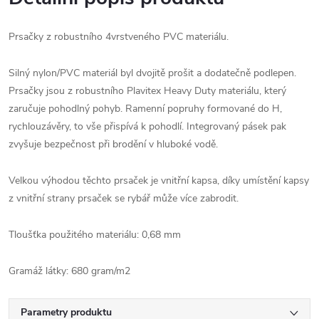
Prsačky z robustního 4vrstveného PVC materiálu.
Silný nylon/PVC materiál byl dvojitě prošit a dodatečně podlepen.
Prsačky jsou z robustního Plavitex Heavy Duty materiálu, který
zaručuje pohodlný pohyb. Ramenní popruhy formované do H,
rychlouzávěry, to vše přispívá k pohodlí. Integrovaný pásek pak
zvyšuje bezpečnost při brodění v hluboké vodě.
Velkou výhodou těchto prsaček je vnitřní kapsa, díky umístění kapsy
z vnitřní strany prsaček se rybář může více zabrodit.
Tloušťka použitého materiálu: 0,68 mm
Gramáž látky: 680 gram/m2
Parametry produktu