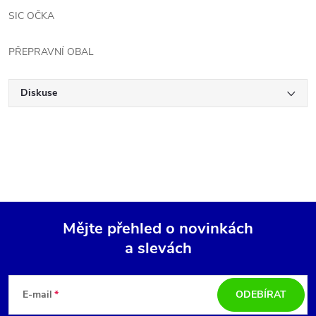
SIC OČKA
PŘEPRAVNÍ OBAL
Diskuse
Mějte přehled o novinkách
a slevách
Z
á
E-mail
ODEBÍRAT