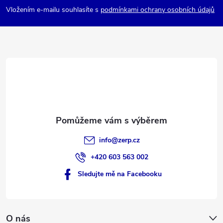
p
Vložením e-mailu souhlasíte s
podmínkami ochrany osobních údajů
a
t
í
info
@
zerp.cz
+420 603 563 002
Sledujte mě na Facebooku
O nás