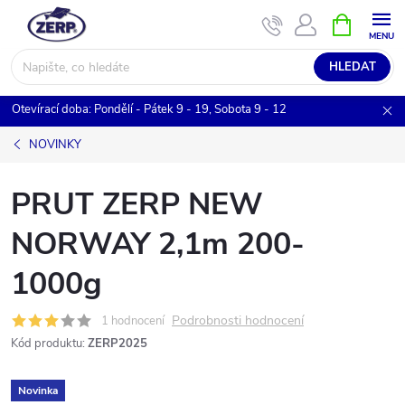
Přejít
NÁKUPNÍ
KOŠÍK
na
obsah
HLEDAT
Otevírací doba: Pondělí - Pátek 9 - 19, Sobota 9 - 12
NOVINKY
PRUT ZERP NEW
NORWAY 2,1m 200-
1000g
Podrobnosti hodnocení
1 hodnocení
Kód produktu:
ZERP2025
Novinka