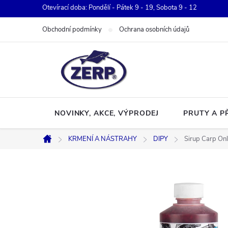
Přejít
Otevírací doba: Pondělí - Pátek 9 - 19, Sobota 9 - 12
na
Obchodní podmínky
Ochrana osobních údajů
obsah
NOVINKY, AKCE, VÝPRODEJ
PRUTY A P
KRMENÍ A NÁSTRAHY
DIPY
Sirup Carp Only
Domů