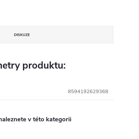
DISKUZE
etry produktu:
8594192629368
aleznete v této kategorii