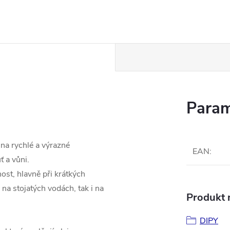
Param
 na rychlé a výrazné
EAN
:
ť a vůni.
st, hlavně při krátkých
na stojatých vodách, tak i na
Produkt n
DIPY