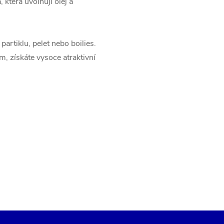
která uvolňují olej a
artiklu, pelet nebo boilies.
, získáte vysoce atraktivní