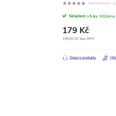
P
Neohodnoceno
Skladem
>5 ks
179 Kč
159,82 Kč bez DPH
Měrná
cena:
Dotaz k produktu
Hlí