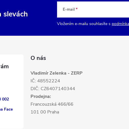
E-mail
a slevách
Vložením e-mailu souhlasíte s
podmínka
O nás
Vladimír Zelenka - ZERP
IČ: 48552224
DIČ: CZ6407140344
Prodejna:
3 002
Francouzská 466/66
na Face
101 00 Praha