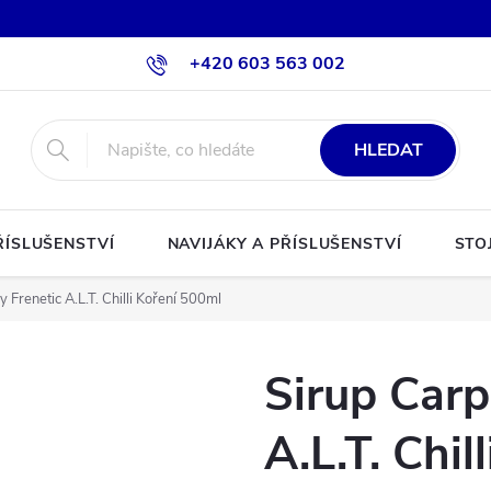
+420 603 563 002
HLEDAT
ŘÍSLUŠENSTVÍ
NAVIJÁKY A PŘÍSLUŠENSTVÍ
STO
 Frenetic A.L.T. Chilli Koření 500ml
Sirup Carp
A.L.T. Chil