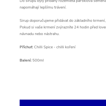
Do sirupu byly přidány rozemletá partiklová semena, 
napomáhají lepšímu trávení.
Sirup doporučujeme přidávat do základního krmení, p
Pokud si vaše krmení zvýrazníte 24 hodin před lovem
návnadu nebo nástrahu.
Příchuť:
Chilli Spice - chilli koření
Balení:
500ml