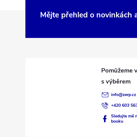
Z
Mějte přehled o novinkách
á
p
a
t
í
info
@
zerp.cz
+420 603 56
Sledujte mě 
booku