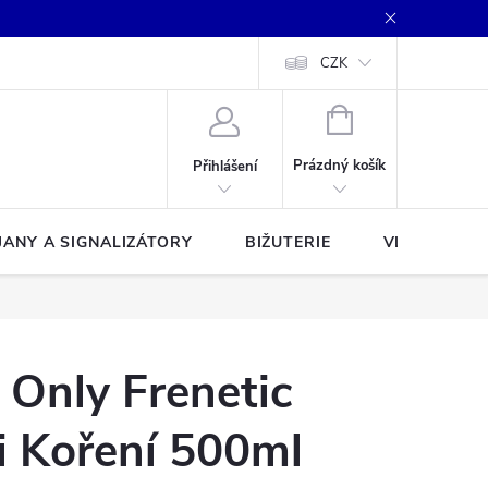
CZK
NÁKUPNÍ
KOŠÍK
Prázdný košík
Přihlášení
JANY A SIGNALIZÁTORY
BIŽUTERIE
VLASCE A Š
 Only Frenetic
li Koření 500ml