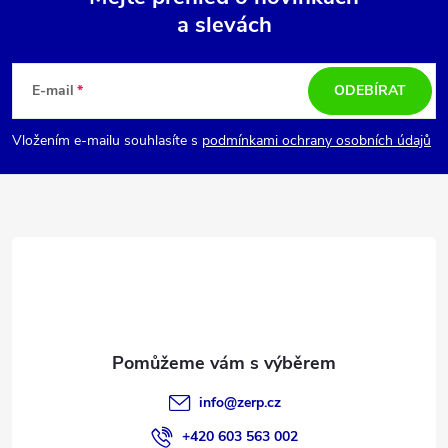
a slevách
Z
á
E-mail
ODEBÍRAT
p
Vložením e-mailu souhlasíte s
podmínkami ochrany osobních údajů
a
t
í
info
@
zerp.cz
+420 603 563 002