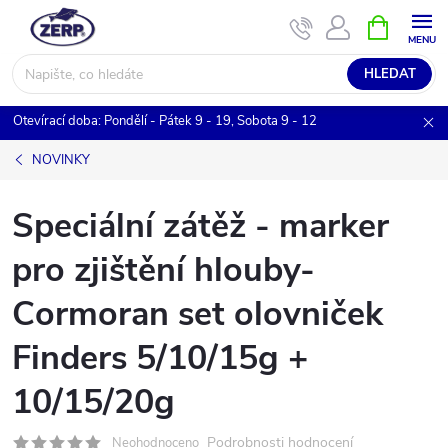
Přejít
NÁKUPNÍ
KOŠÍK
na
obsah
HLEDAT
Otevírací doba: Pondělí - Pátek 9 - 19, Sobota 9 - 12
NOVINKY
Speciální zátěž - marker
pro zjištění hlouby-
Cormoran set olovniček
Finders 5/10/15g +
10/15/20g
Podrobnosti hodnocení
Neohodnoceno